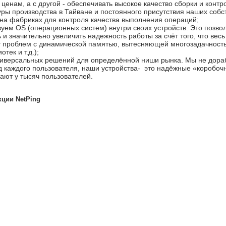
енам, а с другой - обеспечивать высокое качество сборки и контро
уры производства в Тайване и постоянного присутствия наших соб
на фабриках для контроля качества выполнения операций;
уем OS (операционных систем) внутри своих устройств. Это позвол
 и значительно увеличить надежность работы за счёт того, что весь
т проблем с динамической памятью, вытесняющей многозадачност
тек и т.д.);
иверсальных решений для определённой ниши рынка. Мы не дор
д каждого пользователя, наши устройства- это надёжные «коробо
ают у тысяч пользователей.
кции NetPing