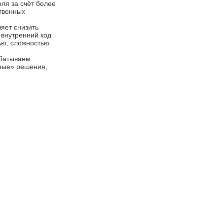
ля за счёт более
ственных
яет снизить
 внутренний код
ью, сложностью
абатываем
чные» решения,