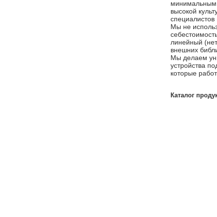
минимальным ц
высокой культ
специалистов 
Мы не использ
себестоимость
линейный (не
внешних библио
Мы делаем ун
устройства по
которые работ
Каталог проду