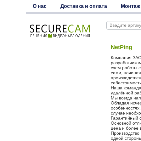
О нас
Доставка и оплата
Монтаж
NetPing
Компания ЗАО 
разработчиком
схем работы с
сами, начиная
производствен
себестоимости
Наша команда 
удалённой ра
Мы всегда на
Обладая исче
особенностях,
случае необхо
Гарантийный с
Основной отли
цена и более 
Производство 
одной стороны