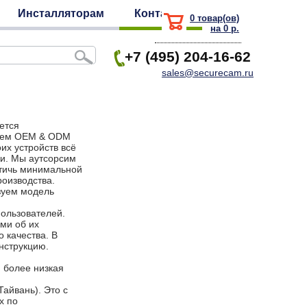
Инсталляторам
Контакты
0 товар(ов)
на 0 р.
+7 (495) 204-16-62
sales@securecam.ru
ется
зуем OEM & ODM
их устройств всё
ки. Мы аутсорсим
стичь минимальной
производства.
зуем модель
ользователей.
ми об их
 качества. В
онструкцию.
 более низкая
айвань). Это с
х по