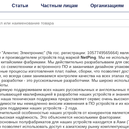
Статьи
Частным лицам
Организациям
"Алентис Электроникс" (№ гос. регистрации: 1057749565664) явля
 и производителем устройств под маркой
NetPing
. Мы не исполь
 китайскими фабриками. Мы действительно разрабатываем для сво
 со схемотехники и встроенного ПО и заканчивая дизайном упаков
ные процессы изготовления плат, пайки, сборки, что позволяет до
, но всегда сами занимаемся контролем качества на всех этапах 
разработки - это русскоязычные разработчики. Мы широко исполь
боты.
прямую поддерживаем всех наших русскоязычных и англоязычных п
рпывающей квалификацией в разработке наших устройств и знания
 наша техническая поддержка предоставляет сервис очень высокого
димости мы немедленно вносим изменения в ПО устройств и их к
рок поддержки наших устройств - 2 года.
чительной особенностью наших устройств от конкурентов является
высокая надёжность. Это объясняется несколькими факторами:
основных полуфабрикатов для наших устройств находится в Азии (Т
 позволяет использовать доступ к азиатскому рынку комплектующи