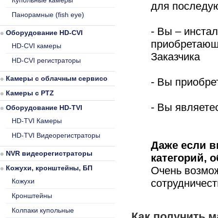
Купольные камеры
для последу
Панорамные (fish eye)
- Вы – инста
Оборудование HD-CVI
приобретающ
HD-CVI камеры
Заказчика
HD-CVI регистраторы
Камеры с облачным сервисом
- Вы приобре
Камеры с PTZ
- Вы являет
Оборудование HD-TVI
HD-TVI Камеры
HD-TVI Видеорегистраторы
Даже если в
NVR видеорегистраторы
категорий, 
Кожухи, кронштейны, БП
Очень возмож
сотрудничест
Кожухи
Кронштейны
Колпаки купольные
Как получить 