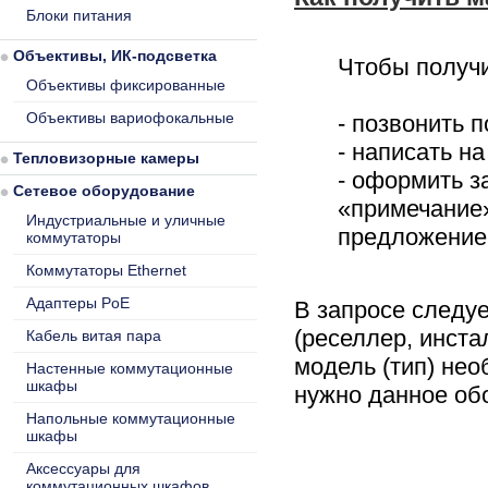
Блоки питания
Объективы, ИК-подсветка
Чтобы получ
Объективы фиксированные
Объективы вариофокальные
- позвонить п
- написать н
Тепловизорные камеры
- оформить за
Сетевое оборудование
«примечание
Индустриальные и уличные
предложени
коммутаторы
Коммутаторы Ethernet
Адаптеры PoE
В запросе следу
(реселлер, инста
Кабель витая пара
модель (тип) нео
Настенные коммутационные
шкафы
нужно данное о
Напольные коммутационные
шкафы
Аксессуары для
коммутационных шкафов