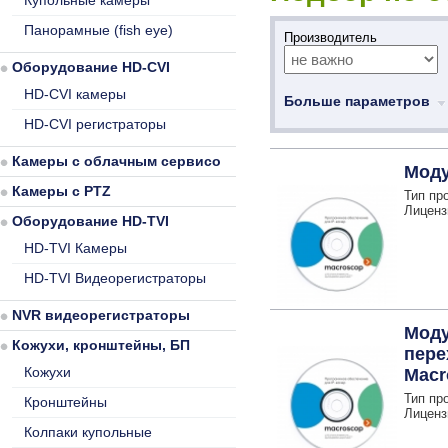
Купольные камеры
Панорамные (fish eye)
Производитель
Оборудование HD-CVI
HD-CVI камеры
Больше параметров
HD-CVI регистраторы
Камеры с облачным сервисом
Моду
Камеры с PTZ
Тип пр
Лиценз
Оборудование HD-TVI
HD-TVI Камеры
HD-TVI Видеорегистраторы
NVR видеорегистраторы
Моду
Кожухи, кронштейны, БП
пере
Кожухи
Macr
Тип пр
Кронштейны
Лиценз
Колпаки купольные