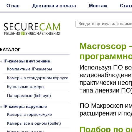
О нас
Доставка и оплата
Монтаж
Стат
Macroscop 
КАТАЛОГ
программно
IP-камеры внутренние
Используя ПО во
Компактные IP-камеры
видеонаблюдения
Камеры в стандартном корпусе
практически неог
Купольные камеры
типа лиензии ПО)
Панорамные (fish eye)
ПО Макроскоп им
IP-камеры наружные
расширения и по
Камеры в термокожухе
Камеры все в одном (bullet)
Подбор по 