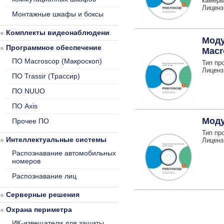
камер
Лиценз
Монтажные шкафы и боксы
Комплекты видеонаблюдения
Моду
Программное обеспечение
Macr
ПО Macroscop (Макроскоп)
Тип пр
Лиценз
ПО Trassir (Трассир)
ПО NUUO
ПО Axis
Моду
Прочее ПО
Тип пр
Интеллектуальные системы
Лиценз
Распознавание автомобильных
номеров
Распознавание лиц
Серверные решения
Охрана периметра
ИК-извещатели для защиты