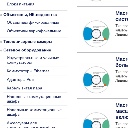
Блоки питания
Macr
Объективы, ИК-подсветка
сист
Объективы фиксированные
Тип пр
камер
Объективы вариофокальные
Лиценз
Тепловизорные камеры
Сетевое оборудование
Индустриальные и уличные
Macr
коммутаторы
боль
Коммутаторы Ethernet
Тип пр
камер
Адаптеры PoE
Лиценз
Кабель витая пара
Настенные коммутационные
шкафы
Macr
Напольные коммутационные
масш
шкафы
вкл
Аксессуары для
Тип пр
коммутационных шкафов