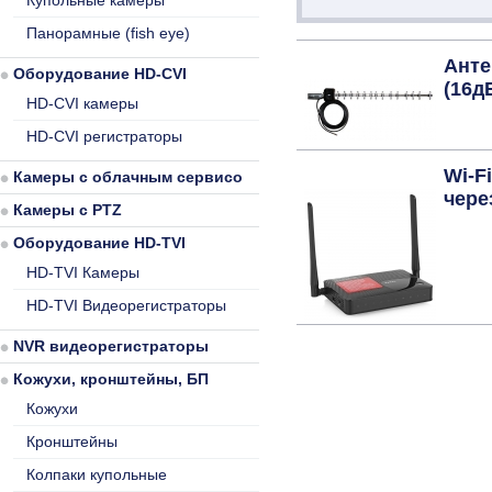
Купольные камеры
Панорамные (fish eye)
Анте
Оборудование HD-CVI
(16д
HD-CVI камеры
HD-CVI регистраторы
Wi-F
Камеры с облачным сервисом
чере
Камеры с PTZ
Оборудование HD-TVI
HD-TVI Камеры
HD-TVI Видеорегистраторы
NVR видеорегистраторы
Кожухи, кронштейны, БП
Кожухи
Кронштейны
Колпаки купольные