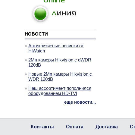
НОВОСТИ
Антикризисные новинки от
HiWatch
2Мп камеры Hikvision с dWDR
120dB
Новые 2Мп камеры Hikvision с
WDR 120dB
Наш ассортимент пополнился
оборудованием HD-TVI
еще новости...
Контакты
Оплата
Доставка
С