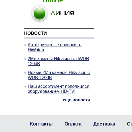
НОВОСТИ
Антикризисные новинки от
HiWatch
2Мп камеры Hikvision с dWDR
120dB
Новые 2Мп камеры Hikvision с
WDR 120dB
Наш ассортимент пополнился
оборудованием HD-TVI
еще новости...
Контакты
Оплата
Доставка
С