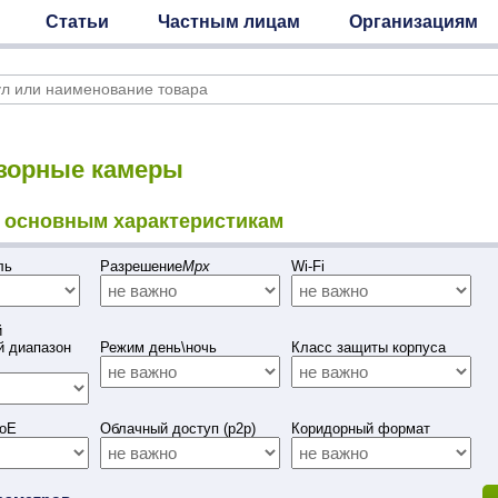
Статьи
Частным лицам
Организациям
зорные камеры
 основным характеристикам
ель
Разрешение
Mpx
Wi-Fi
й
й диапазон
Режим день\ночь
Класс защиты корпуса
PoE
Облачный доступ (p2p)
Коридорный формат