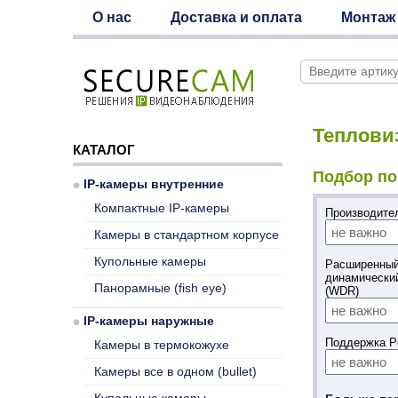
О нас
Доставка и оплата
Монтаж
Теплови
КАТАЛОГ
Подбор по
IP-камеры внутренние
Компактные IP-камеры
Производит
Камеры в стандартном корпусе
Купольные камеры
Расширенны
динамически
Панорамные (fish eye)
(WDR)
IP-камеры наружные
Поддержка 
Камеры в термокожухе
Камеры все в одном (bullet)