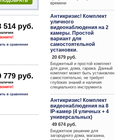
времени
Антикризис! Комплект
уличного
3 514 руб.
видеонаблюдения на 2
камеры. Простой
 наличии
звоните!
вариант для
самостоятельной
ить в сравнение
установки.
20 679 руб.
Бюджетный и простой комплект
для дачи, дома, гаража. Данный
комплект может быть установлен
0 779 руб.
самостоятельно, не требует
глубоких знаний и наличия
 наличии
звоните!
специального инструмента
ить в сравнение
Антикризис! Комплект
видеонаблюдения на 8
IP-камер (4 уличных + 4
универсальных)
49 674 руб.
Бюджетное решение для
загородного дома, магазина,