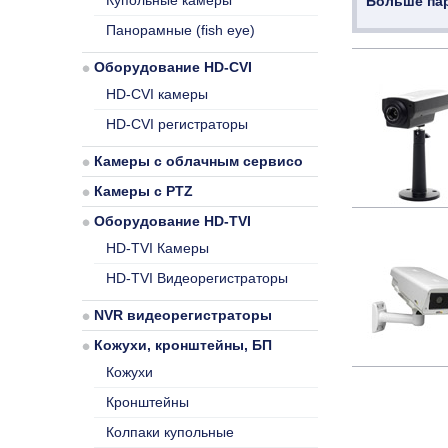
Купольные камеры
Больше па
Панорамные (fish eye)
Оборудование HD-CVI
HD-CVI камеры
HD-CVI регистраторы
Камеры с облачным сервисом
Камеры с PTZ
Оборудование HD-TVI
HD-TVI Камеры
HD-TVI Видеорегистраторы
NVR видеорегистраторы
Кожухи, кронштейны, БП
Кожухи
Кронштейны
Колпаки купольные