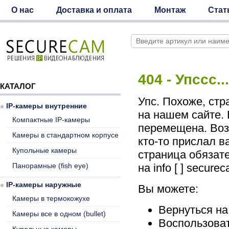
О нас
Доставка и оплата
Монтаж
Стат
404 - Упссс.
КАТАЛОГ
Упс. Похоже, стр
IP-камеры внутренние
на нашем сайте. 
Компактные IP-камеры
перемещена. Воз
Камеры в стандартном корпусе
кто-то прислал в
Купольные камеры
страница обязат
Панорамные (fish eye)
на info [ ] secure
IP-камеры наружные
Вы можете:
Камеры в термокожухе
Вернуться н
Камеры все в одном (bullet)
Воспользоват