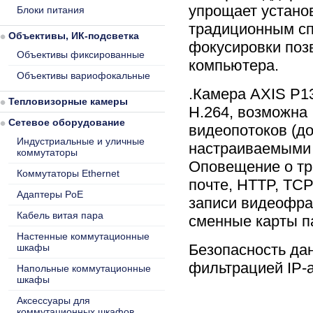
упрощает устано
Блоки питания
традиционным сп
Объективы, ИК-подсветка
фокусировки поз
Объективы фиксированные
компьютера.
Объективы вариофокальные
.Камера AXIS P1
Тепловизорные камеры
H.264, возможна
Сетевое оборудование
видеопотоков (до
Индустриальные и уличные
настраиваемыми
коммутаторы
Оповещение о тр
Коммутаторы Ethernet
почте, HTTP, TCP
Адаптеры PoE
записи видеофра
Кабель витая пара
сменные карты 
Настенные коммутационные
Безопасность да
шкафы
фильтрацией IP-
Напольные коммутационные
шкафы
Аксессуары для
коммутационных шкафов