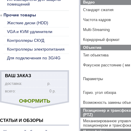
Видео
помещений
Стандарт сжатия
Прочие товары
Частота кадров
Жесткие диски (HDD)
Multi-Streaming
VGA и KVM удлинители
Коридорный формат
Контроллеры СКУД
Объектив
Контроллеры электропитания
Тип объектива
Для подключения по 3G/4G
Фокусное расстояние ( мм 
ВАШ ЗАКАЗ
Параметры
доставка:
р.
всего:
0 р.
Гориз. угол обзора
ОФОРМИТЬ
Возможность замены объе
Позиционер и трансфока
(PTZ)
СТАТЬИ И ОБЗОРЫ
Механизированное управл
позиционером и трансфок