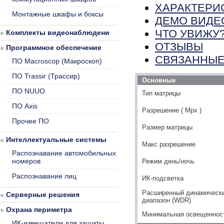
ХАРАКТЕРИ
Монтажные шкафы и боксы
ДЕМО ВИДЕ
ЧТО УВИЖУ
Комплекты видеонаблюдения
ОТЗЫВЫ
Программное обеспечение
СВЯЗАННЫЕ
ПО Macroscop (Макроскоп)
ПО Trassir (Трассир)
Основные
ПО NUUO
Тип матрицы
ПО Axis
Разрешение ( Mpx )
Прочее ПО
Размер матрицы
Интеллектуальные системы
Макс разрешение
Распознавание автомобильных
номеров
Режим день/ночь
Распознавание лиц
ИК-подсветка
Расширенный динамическ
Серверные решения
диапазон (WDR)
Охрана периметра
Минимальная освещенность
ИК-извещатели для защиты