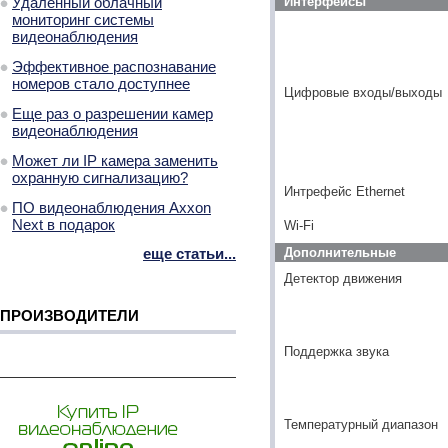
Удаленный облачный
Интерфейсы
мониторинг системы
видеонаблюдения
Эффективное распознавание
номеров стало доступнее
Цифровые входы/выходы
Еще раз о разрешении камер
видеонаблюдения
Может ли IP камера заменить
охранную сигнализацию?
Интрефейс Ethernet
ПО видеонаблюдения Axxon
Next в подарок
Wi-Fi
еще статьи...
Дополнительные
Детектор движения
ПРОИЗВОДИТЕЛИ
Поддержка звука
Температурный диапазон