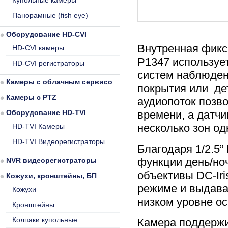
Купольные камеры
Панорамные (fish eye)
Оборудование HD-CVI
Внутренная фикс
HD-CVI камеры
P1347 используе
HD-CVI регистраторы
систем наблюдени
Камеры с облачным сервисом
покрытия или де
Камеры с PTZ
аудиопоток позв
Оборудование HD-TVI
времени, а датч
несколько зон о
HD-TVI Камеры
HD-TVI Видеорегистраторы
Благодаря 1/2.5”
функции день/ноч
NVR видеорегистраторы
объективы DC-Iri
Кожухи, кронштейны, БП
режиме и выдава
Кожухи
низком уровне о
Кронштейны
Колпаки купольные
Камера поддержив