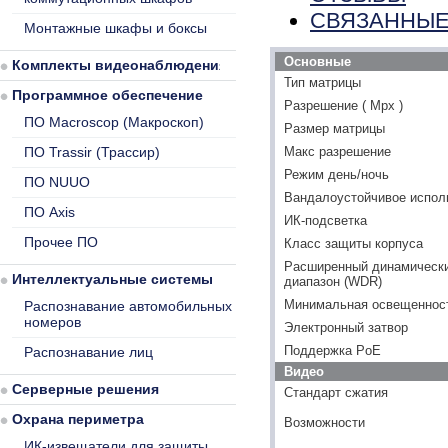
СВЯЗАННЫЕ
Монтажные шкафы и боксы
Основные
Комплекты видеонаблюдения
Тип матрицы
Программное обеспечение
Разрешение ( Mpx )
ПО Macroscop (Макроскоп)
Размер матрицы
ПО Trassir (Трассир)
Макс разрешение
Режим день/ночь
ПО NUUO
Вандалоустойчивое испол
ПО Axis
ИК-подсветка
Прочее ПО
Класс защиты корпуса
Расширенный динамическ
Интеллектуальные системы
диапазон (WDR)
Минимальная освещенность
Распознавание автомобильных
номеров
Электронный затвор
Поддержка PoE
Распознавание лиц
Видео
Серверные решения
Стандарт сжатия
Охрана периметра
Возможности
ИК-извещатели для защиты