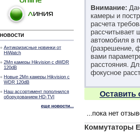
Внимание:
Дан
камеры и постр
расчета требов
рассчитывает ш
НОВОСТИ
автомобиля в п
(разрешение, 
Антикризисные новинки от
HiWatch
вами параметро
2Мп камеры Hikvision с dWDR
расстояния. Д
120dB
фокусное расст
Новые 2Мп камеры Hikvision с
WDR 120dB
Наш ассортимент пополнился
Оставить 
оборудованием HD-TVI
еще новости...
...пока нет отзы
Коммутаторы E