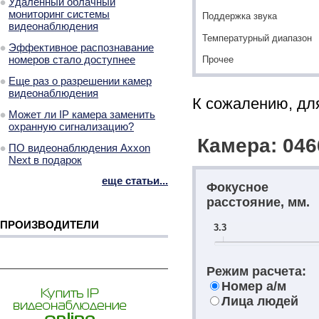
Удаленный облачный
мониторинг системы
Поддержка звука
видеонаблюдения
Температурный диапазон
Эффективное распознавание
номеров стало доступнее
Прочее
Еще раз о разрешении камер
видеонаблюдения
К сожалению, для
Может ли IP камера заменить
охранную сигнализацию?
Камера: 046
ПО видеонаблюдения Axxon
Next в подарок
еще статьи...
Фокусное
расстояние, мм.
ПРОИЗВОДИТЕЛИ
3.3
Режим расчета:
Номер а/м
Лица людей