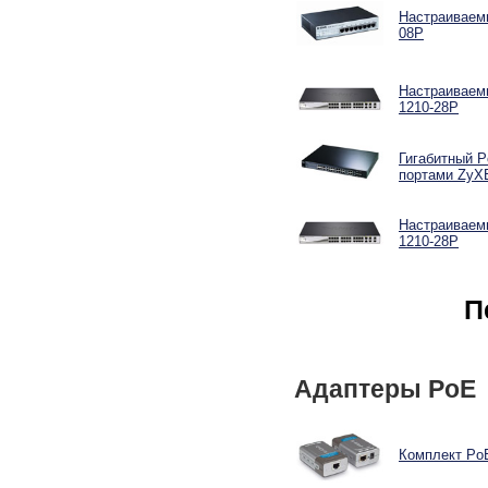
Настраиваемы
08P
Настраиваемы
1210-28P
Гигабитный P
портами ZyX
Настраиваемы
1210-28P
П
Адаптеры PoE
Комплект PoE