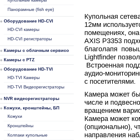
Купольные камеры
Панорамные (fish eye)
Купольная сетев
Оборудование HD-CVI
12мм использует
HD-CVI камеры
помещениях, она
HD-CVI регистраторы
AXIS P3353 подх
благолапя повыш
Камеры с облачным сервисом
Lightfinder позв
Камеры с PTZ
Встроенная подд
Оборудование HD-TVI
аудио-мониторин
HD-TVI Камеры
с посетителями.
HD-TVI Видеорегистраторы
Камера может быт
NVR видеорегистраторы
числе и подвесно
Кожухи, кронштейны, БП
вращением варио
Кожухи
Камера может ко
(опционально), 
Кронштейны
направления наб
Колпаки купольные