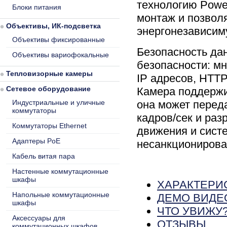
технологию Power
Блоки питания
монтаж и позволя
Объективы, ИК-подсветка
энергонезависим
Объективы фиксированные
Безопасность да
Объективы вариофокальные
безопасности: м
Тепловизорные камеры
IP адресов, HTT
Сетевое оборудование
Камера поддержи
Индустриальные и уличные
она может переда
коммутаторы
кадров/сек и раз
Коммутаторы Ethernet
движения и сист
Адаптеры PoE
несанкционирова
Кабель витая пара
Настенные коммутационные
шкафы
ХАРАКТЕРИ
Напольные коммутационные
ДЕМО ВИДЕ
шкафы
ЧТО УВИЖУ
Аксессуары для
ОТЗЫВЫ
коммутационных шкафов