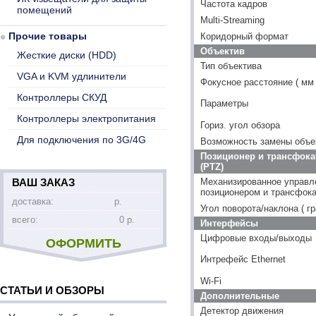
Частота кадров
помещений
Multi-Streaming
Прочие товары
Коридорный формат
Объектив
Жесткие диски (HDD)
Тип объектива
VGA и KVM удлинители
Фокусное расстояние ( мм 
Контроллеры СКУД
Параметры
Контроллеры электропитания
Гориз. угол обзора
Для подключения по 3G/4G
Возможность замены объе
Позиционер и трансфока
(PTZ)
ВАШ ЗАКАЗ
Механизированное управл
позиционером и трансфок
доставка:
р.
Угол поворота/наклона ( гр
всего:
0 р.
Интерфейсы
Цифровые входы/выходы
ОФОРМИТЬ
Интрефейс Ethernet
Wi-Fi
СТАТЬИ И ОБЗОРЫ
Дополнительные
Детектор движения