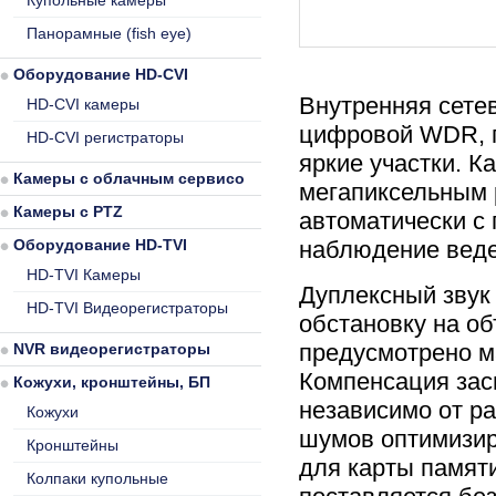
Купольные камеры
Панорамные (fish eye)
Оборудование HD-CVI
Внутренняя сетев
HD-CVI камеры
цифровой WDR, п
HD-CVI регистраторы
яркие участки. К
Камеры с облачным сервисом
мегапиксельным
Камеры с PTZ
автоматически с
Оборудование HD-TVI
наблюдение веде
HD-TVI Камеры
Дуплексный звук
HD-TVI Видеорегистраторы
обстановку на об
предусмотрено м
NVR видеорегистраторы
Компенсация зас
Кожухи, кронштейны, БП
независимо от р
Кожухи
шумов оптимизир
Кронштейны
для карты памяти
Колпаки купольные