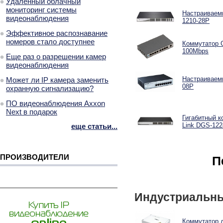
Удаленный облачный
мониторинг системы
Настраиваемы
видеонаблюдения
1210-28P
Эффективное распознавание
номеров стало доступнее
Коммутатор GI
100Mbps
Еще раз о разрешении камер
видеонаблюдения
Настраиваемы
Может ли IP камера заменить
08P
охранную сигнализацию?
ПО видеонаблюдения Axxon
Next в подарок
Гигабитный к
Link DGS-12
еще статьи...
ПРОИЗВОДИТЕЛИ
П
Индустриальны
Коммутатор 