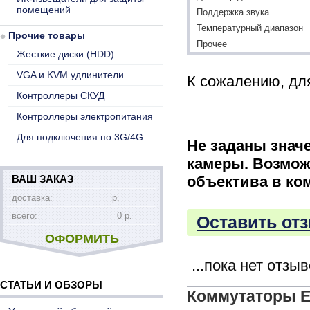
помещений
Поддержка звука
Температурный диапазон
Прочие товары
Прочее
Жесткие диски (HDD)
VGA и KVM удлинители
К сожалению, для
Контроллеры СКУД
Контроллеры электропитания
Для подключения по 3G/4G
Не заданы знач
камеры. Возмож
ВАШ ЗАКАЗ
объектива в ко
доставка:
р.
всего:
0 р.
Оставить отз
ОФОРМИТЬ
...пока нет отзы
СТАТЬИ И ОБЗОРЫ
Коммутаторы E