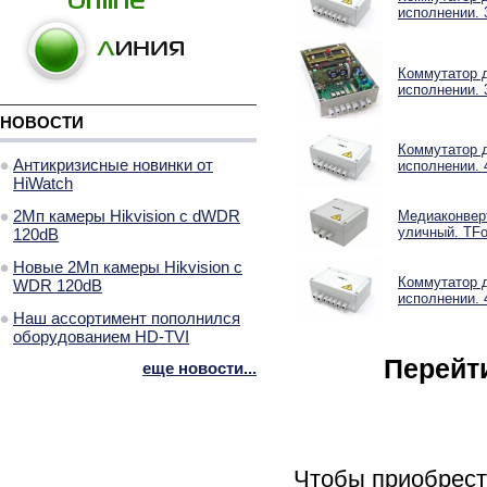
исполнении. 
Коммутатор 
исполнении. 
НОВОСТИ
Коммутатор 
Антикризисные новинки от
исполнении. 
HiWatch
2Мп камеры Hikvision с dWDR
Медиаконверт
уличный. TFo
120dB
Новые 2Мп камеры Hikvision с
Коммутатор 
WDR 120dB
исполнении. 
Наш ассортимент пополнился
оборудованием HD-TVI
Перейт
еще новости...
Чтобы приобрес