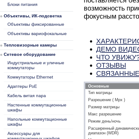
поставляется без
Блоки питания
возможность при
фокусным рассто
Объективы, ИК-подсветка
Объективы фиксированные
Объективы вариофокальные
ХАРАКТЕРИ
Тепловизорные камеры
ДЕМО ВИДЕ
Сетевое оборудование
ЧТО УВИЖУ
Индустриальные и уличные
ОТЗЫВЫ
коммутаторы
СВЯЗАННЫЕ
Коммутаторы Ethernet
Адаптеры PoE
Основные
Тип матрицы
Кабель витая пара
Разрешение ( Mpx )
Настенные коммутационные
Размер матрицы
шкафы
Макс разрешение
Напольные коммутационные
Режим день/ночь
шкафы
Расширенный динамическ
диапазон (WDR)
Аксессуары для
коммутационных шкафов