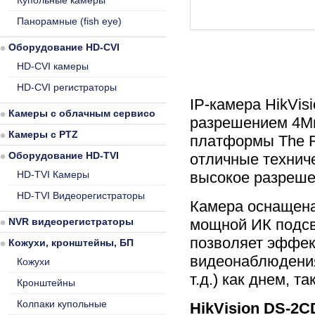
Купольные камеры
Панорамные (fish eye)
Оборудование HD-CVI
HD-CVI камеры
HD-CVI регистраторы
IP-камера HikVis
Камеры с облачным сервисом
разрешением 4Мп
Камеры с PTZ
платформы The Ra
Оборудование HD-TVI
отличные техниче
HD-TVI Камеры
высокое разреше
HD-TVI Видеорегистраторы
Камера оснащена
NVR видеорегистраторы
мощной ИК подсв
позволяет эффек
Кожухи, кронштейны, БП
видеонаблюдения
Кожухи
т.д.) как днем, та
Кронштейны
Колпаки купольные
HikVision DS-2