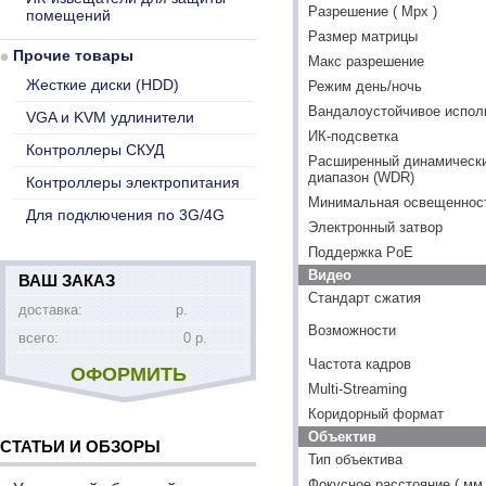
Разрешение ( Mpx )
помещений
Размер матрицы
Прочие товары
Макс разрешение
Жесткие диски (HDD)
Режим день/ночь
Вандалоустойчивое испол
VGA и KVM удлинители
ИК-подсветка
Контроллеры СКУД
Расширенный динамическ
диапазон (WDR)
Контроллеры электропитания
Минимальная освещенность
Для подключения по 3G/4G
Электронный затвор
Поддержка PoE
Видео
ВАШ ЗАКАЗ
Стандарт сжатия
доставка:
р.
Возможности
всего:
0 р.
Частота кадров
ОФОРМИТЬ
Multi-Streaming
Коридорный формат
Объектив
СТАТЬИ И ОБЗОРЫ
Тип объектива
Фокусное расстояние ( мм 