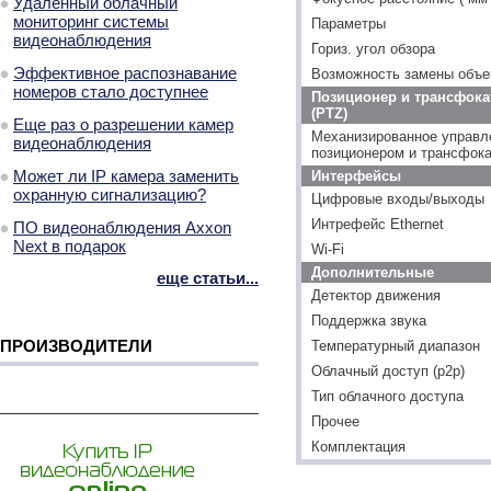
Удаленный облачный
мониторинг системы
Параметры
видеонаблюдения
Гориз. угол обзора
Эффективное распознавание
Возможность замены объе
номеров стало доступнее
Позиционер и трансфока
(PTZ)
Еще раз о разрешении камер
Механизированное управл
видеонаблюдения
позиционером и трансфок
Может ли IP камера заменить
Интерфейсы
охранную сигнализацию?
Цифровые входы/выходы
Интрефейс Ethernet
ПО видеонаблюдения Axxon
Next в подарок
Wi-Fi
Дополнительные
еще статьи...
Детектор движения
Поддержка звука
ПРОИЗВОДИТЕЛИ
Температурный диапазон
Облачный доступ (p2p)
Тип облачного доступа
Прочее
Комплектация