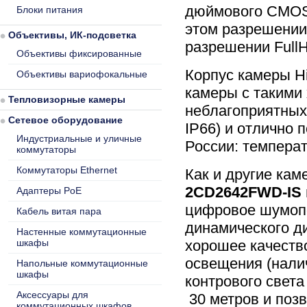
дюймового CMOS-
Блоки питания
этом разрешении
Объективы, ИК-подсветка
разрешении Full
Объективы фиксированные
Корпус камеры H
Объективы вариофокальные
камеры с такими
Тепловизорные камеры
неблагоприятных
Сетевое оборудование
IP66) и отлично 
Индустриальные и уличные
России: температ
коммутаторы
Коммутаторы Ethernet
Как и другие кам
2CD2642FWD-IS
Адаптеры PoE
цифровое шумоп
Кабель витая пара
динамического д
Настенные коммутационные
шкафы
хорошее качеств
освещения (налич
Напольные коммутационные
шкафы
контрового света
Аксессуары для
30 метров и позв
коммутационных шкафов