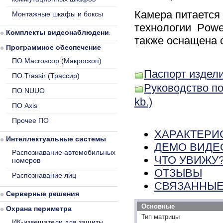
Камера питается 
Монтажные шкафы и боксы
технологии Power
Комплекты видеонаблюдения
также оснащена 
Программное обеспечение
ПО Macroscop (Макроскоп)
Паспорт издел
ПО Trassir (Трассир)
Руководство по
ПО NUUO
kb.)
ПО Axis
Прочее ПО
ХАРАКТЕРИ
Интеллектуальные системы
ДЕМО ВИДЕ
Распознавание автомобильных
ЧТО УВИЖУ
номеров
ОТЗЫВЫ
Распознавание лиц
СВЯЗАННЫЕ
Серверные решения
Основные
Охрана периметра
Тип матрицы
ИК-извещатели для защиты