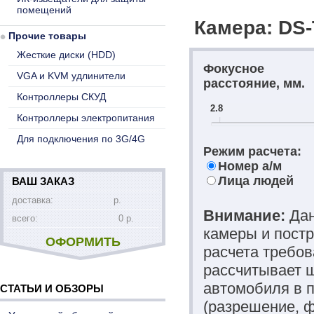
помещений
Камера: DS-
Прочие товары
Жесткие диски (HDD)
Фокусное
VGA и KVM удлинители
расстояние, мм.
Контроллеры СКУД
2.8
Контроллеры электропитания
Для подключения по 3G/4G
Режим расчета:
Номер а/м
Лица людей
ВАШ ЗАКАЗ
доставка:
р.
Внимание:
Дан
всего:
0 р.
камеры и постр
ОФОРМИТЬ
расчета требов
рассчитывает ш
автомобиля в п
СТАТЬИ И ОБЗОРЫ
(разрешение, 