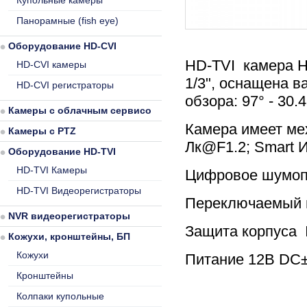
Купольные камеры
Панорамные (fish eye)
Оборудование HD-CVI
HD-TVI камера H
HD-CVI камеры
1/3", оснащена в
HD-CVI регистраторы
обзора: 97° - 30.4
Камеры с облачным сервисом
Камера имеет ме
Камеры с PTZ
Лк@F1.2; Smart И
Оборудование HD-TVI
HD-TVI Камеры
Цифровое шумоп
HD-TVI Видеорегистраторы
Переключаемый 
NVR видеорегистраторы
Защита корпуса 
Кожухи, кронштейны, БП
Кожухи
Питание 12В DC±
Кронштейны
Колпаки купольные