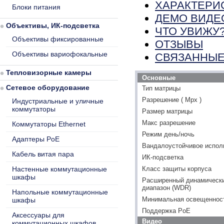
ХАРАКТЕРИ
Блоки питания
ДЕМО ВИДЕ
Объективы, ИК-подсветка
ЧТО УВИЖУ
Объективы фиксированные
ОТЗЫВЫ
Объективы вариофокальные
СВЯЗАННЫЕ
Тепловизорные камеры
Основные
Сетевое оборудование
Тип матрицы
Разрешение ( Mpx )
Индустриальные и уличные
коммутаторы
Размер матрицы
Макс разрешение
Коммутаторы Ethernet
Режим день/ночь
Адаптеры PoE
Вандалоустойчивое испол
Кабель витая пара
ИК-подсветка
Настенные коммутационные
Класс защиты корпуса
шкафы
Расширенный динамическ
диапазон (WDR)
Напольные коммутационные
Минимальная освещенность
шкафы
Поддержка PoE
Аксессуары для
Видео
коммутационных шкафов