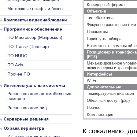
Коридорный формат
Монтажные шкафы и боксы
Объектив
Тип объектива
Комплекты видеонаблюдения
Фокусное расстояние ( мм 
Программное обеспечение
Параметры
ПО Macroscop (Макроскоп)
Гориз. угол обзора
Возможность замены объе
ПО Trassir (Трассир)
Позиционер и трансфока
ПО NUUO
(PTZ)
Механизированное управл
ПО Axis
позиционером и трансфок
Прочее ПО
Интерфейсы
Wi-Fi
Интеллектуальные системы
Дополнительные
Распознавание автомобильных
Температурный диапазон
номеров
Облачный доступ (p2p)
Распознавание лиц
Прочее
Комплектация
Серверные решения
Охрана периметра
К сожалению, для
ИК-извещатели для защиты