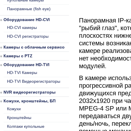
Купольные камеры
Панорамные (fish eye)
Панорамная IP-к
Оборудование HD-CVI
"рыбий глаз", ко
HD-CVI камеры
плоскостях нижн
HD-CVI регистраторы
системы возникаю
Камеры с облачным сервисом
камере реализов
Камеры с PTZ
нет необходимос
Оборудование HD-TVI
модулей.
HD-TVI Камеры
В камере исполь
HD-TVI Видеорегистраторы
прогрессивной р
движущихся пред
NVR видеорегистраторы
2032x1920 при ча
Кожухи, кронштейны, БП
MPEG-4 SP или 
Кожухи
передаваться дв
Кронштейны
день/ночь, пере
Колпаки купольные