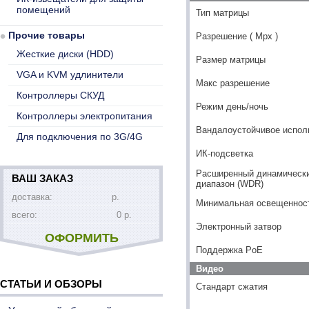
помещений
Тип матрицы
Прочие товары
Разрешение ( Mpx )
Жесткие диски (HDD)
Размер матрицы
VGA и KVM удлинители
Макс разрешение
Контроллеры СКУД
Режим день/ночь
Контроллеры электропитания
Вандалоустойчивое испол
Для подключения по 3G/4G
ИК-подсветка
Расширенный динамическ
ВАШ ЗАКАЗ
диапазон (WDR)
доставка:
р.
Минимальная освещенность
всего:
0 р.
Электронный затвор
ОФОРМИТЬ
Поддержка PoE
Видео
СТАТЬИ И ОБЗОРЫ
Стандарт сжатия