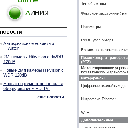
Тип объектива
Фокусное расстояние ( мм 
Параметры
НОВОСТИ
Гориз. угол обзора
Антикризисные новинки от
HiWatch
Возможность замены объе
2Мп камеры Hikvision с dWDR
Позиционер и трансфока
120dB
(PTZ)
Механизированное управл
Новые 2Мп камеры Hikvision с
позиционером и трансфок
WDR 120dB
Интерфейсы
Наш ассортимент пополнился
Цифровые входы/выходы
оборудованием HD-TVI
еще новости...
Интрефейс Ethernet
Wi-Fi
Дополнительные
Детектор движения