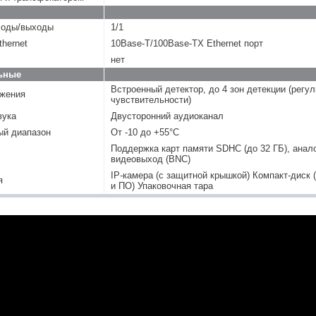
ходы/выходы
1/1
hernet
10Base-T/100Base-TX Ethernet порт
нет
ьные
Встроенный детектор, до 4 зон детекции (регу
ижения
чувствительности)
вука
Двусторонний аудиоканал
ый диапазон
От -10 до +55°С
Поддержка карт памяти SDHC (до 32 ГБ), анал
видеовыход (BNC)
IP-камера (с защитной крышкой) Компакт-диск 
я
и ПО) Упаковочная тара