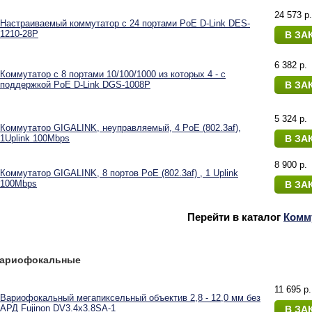
24 573 p.
Настраиваемый коммутатор с 24 портами PoE D-Link DES-
1210-28P
В ЗА
6 382 p.
Коммутатор с 8 портами 10/100/1000 из которых 4 - с
поддержкой PoE D-Link DGS-1008P
В ЗА
5 324 p.
Коммутатор GIGALINK, неуправляемый, 4 PoE (802.3af),
1Uplink 100Mbps
В ЗА
8 900 p.
Коммутатор GIGALINK, 8 портов PoE (802.3af) , 1 Uplink
100Mbps
В ЗА
Перейти в каталог
Комм
вариофокальные
11 695 p.
Вариофокальный мегапиксельный объектив 2,8 - 12,0 мм без
АРД Fujinon DV3.4x3.8SA-1
В ЗА