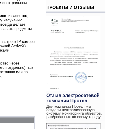
м спектральном
ПРОЕКТЫ И ОТЗЫВЫ
мов и засветок,
му излучению
 всегда делает
узнавать предметы
 настроек IP-камеры
ржкой ActiveX)
иками
ство через
тся отдельно), так
остоянно или по
.
Отзыв электросетевой
компании Протел
Для компании Протел мы
создали централизованную
систему мониторинга объектов,
разбросанных по всему городу