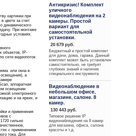
Антикризис! Комплект
уличного
видеонаблюдения на 2
тву картинки при
в цвете за счет
камеры. Простой
го динамического
вариант для
едачу. При монтаже
самостоятельной
годных условиях.
установки.
20 679 руб.
вного
Бюджетный и простой комплект
 объектов, IP-
для дачи, дома, гаража. Данный
по сети видеопоток
комплект может быть установлен
самостоятельно, не требует
глубоких знаний и наличия
оема или окна в
специального инструмента
 освещения), а
 камере
Scan, аппаратная
Видеонаблюдение в
ном освещении
небольшом офисе,
ржкой электронного
магазине, салоне. 8
зацию и на ярких, и
камер.
130 443 руб.
ойки и применения
ивов с
Типовое решение IP
B1720 сильно
видеонаблюдения на 8 камер
ачественное,
для магазина, офиса, салона
стях с применением
красоты и т.д.
ого тока. Для