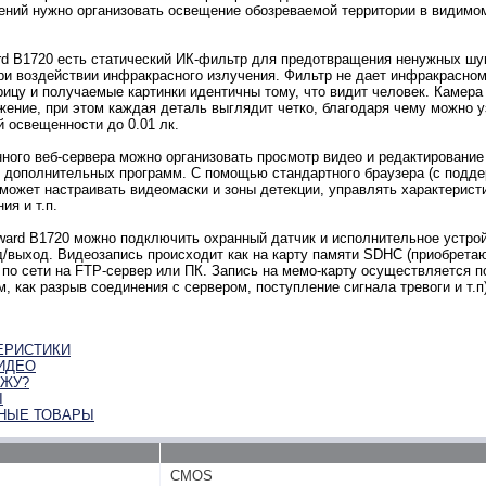
ний нужно организовать освещение обозреваемой территории в видимо
d B1720 есть статический ИК-фильтр для предотвращения ненужных шу
и воздействии инфракрасного излучения. Фильтр не дает инфракрасно
рицу и получаемые картинки идентичны тому, что видит человек. Камера
жение, при этом каждая деталь выглядит четко, благодаря чему можно 
й освещенности до 0.01 лк.
нного веб-сервера можно организовать просмотр видео и редактирование
 дополнительных программ. С помощью стандартного браузера (с подде
может настраивать видеомаски и зоны детекции, управлять характерист
ия и т.п.
ward B1720 можно подключить охранный датчик и исполнительное устрой
/выход. Видеозапись происходит как на карту памяти SDHC (приобретаю
 по сети на FTP-сервер или ПК. Запись на мемо-карту осуществляется п
, как разрыв соединения с сервером, поступление сигнала тревоги и т.п)
ЕРИСТИКИ
ИДЕО
ИЖУ?
Ы
НЫЕ ТОВАРЫ
CMOS