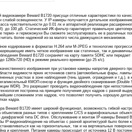
 видеокамере Beward B1720 присущи отличные характеристики по качес
и слабой освещенности. У IP-камеры получается детальное изображение 
асса чувствительности до 0.01 лк и аппаратной реализации расширенно
) до 100 дБ. Статический ИК-фильтр гарантирует правильную цветопер
е термо- и гермокожухи Вы сможете эксплуатировать ее в различных по
читать более надежной из-за малого числа движущихся механизмов.
ное кодирование в форматах H.264 или M-JPEG и технологию прогресси
разрешающие иметь четкое изображение как статичных, так и динамичных
блюдения Beward B1720 сохраняет на карту памяти SDHC или передает 
до 1280x720 (HD) в режиме реального времени (до 25 к/с).
качественного изображения при установке камеры напротив дверного пр
бласти видимости ярких источников света (автомобильные фары, лампы
мненных участках в зоне наблюдения (тень здания, ограждения и т.д.), в
егапиксельный КМОП-сенсор и функция двойного сканирования (Double 
нкции WDR). Это разрешает проводить видеонаблюдение при непостоян
технология построена на принципе получения двух кадров с разной выде
нейшим сложением этих кадров, что позволяет получить хорошую детали
тках кадра.
ра Beward B1720 имеет широкий функционал, возможность гибкой настр
 объективов разных типов с креплением C/CS и вариофокальных объект
 диафрагмой типа DC drive. Обслуживание и монтаж IP-камеры Beward 
бы IP-видеонаблюдение на объектах с разной архитектурой было более к
станавливаться как на горизонтальных, так и на вертикальных поверхно
йна и крепления. Питание камеры происходит от источника 12 В постоянн