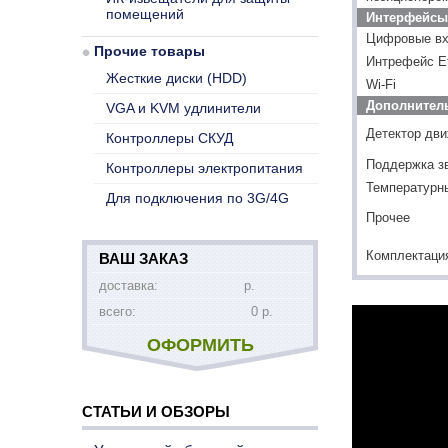
помещений
Интерфейсы
Цифровые в
Прочие товары
Интрефейс Et
Жесткие диски (HDD)
Wi-Fi
Дополнител
VGA и KVM удлинители
Детектор дв
Контроллеры СКУД
Поддержка з
Контроллеры электропитания
Температурн
Для подключения по 3G/4G
Прочее
Комплектаци
ВАШ ЗАКАЗ
доставка:
р.
всего:
0 р.
ОФОРМИТЬ
СТАТЬИ И ОБЗОРЫ