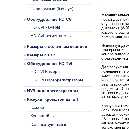
Купольные камеры
Панорамные (fish eye)
Мегапиксельной
Оборудование HD-CVI
нестандартной 
улучшенного кл
HD-CVI камеры
диапазона (WDR
камеры в разны
HD-CVI регистраторы
Камеру можно с
Используя двой
Камеры с облачным сервисом
сканирования, 
камера видеона
Камеры с PTZ
с разрешением 
Оборудование HD-TVI
Для получения 
HD-TVI Камеры
помещении, в о
также при зате
HD-TVI Видеорегистраторы
используется м
реализация фу
предмета. Эта 
NVR видеорегистраторы
затвора с даль
на темных учас
Кожухи, кронштейны, БП
Корпусная каме
Кожухи
большого числа
автоматической
Кронштейны
облегчены. Что
камера может у
Колпаки купольные
только кронште