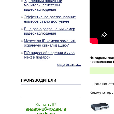
Удаленный облачный
мониторинг системы
видеонаблюдения
Эффективное распознавание
номеров стало доступнее
Еще раз о разрешении камер
видеонаблюдения
Может ли IP камера заменить
охранную сигнализацию?
ПО видеонаблюдения Axxon
Next в подарок
Не заданы зна
поставляется 
еще статьи...
ПРОИЗВОДИТЕЛИ
...пока нет от
Коммутаторы 