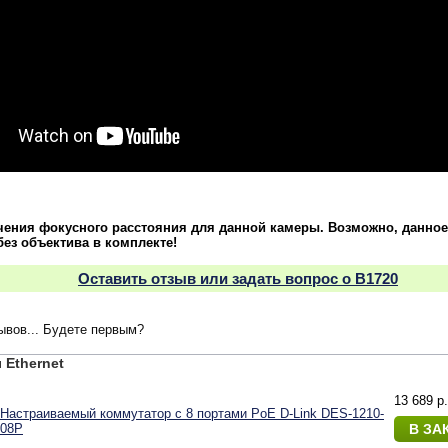
чения фокусного расстояния для данной камеры. Возможно, данное
без объектива в комплекте!
Оставить отзыв или задать вопрос о B1720
зывов... Будете первым?
Ethernet
13 689 p.
Настраиваемый коммутатор с 8 портами PoE D-Link DES-1210-
08P
В ЗА