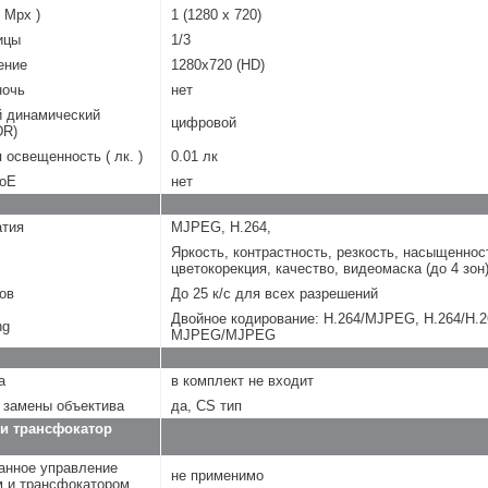
 Mpx )
1 (1280 х 720)
ицы
1/3
ение
1280x720 (HD)
ночь
нет
 динамический
цифровой
DR)
освещенность ( лк. )
0.01 лк
PoE
нет
атия
MJPEG, H.264,
Яркость, контрастность, резкость, насыщеннос
цветокорекция, качество, видеомаска (до 4 зон
ов
До 25 к/с для всех разрешений
Двойное кодирование: Н.264/MJPEG, Н.264/Н.2
ng
MJPEG/MJPEG
а
в комплект не входит
 замены объектива
да, CS тип
и трансфокатор
анное управление
не применимо
м и трансфокатором