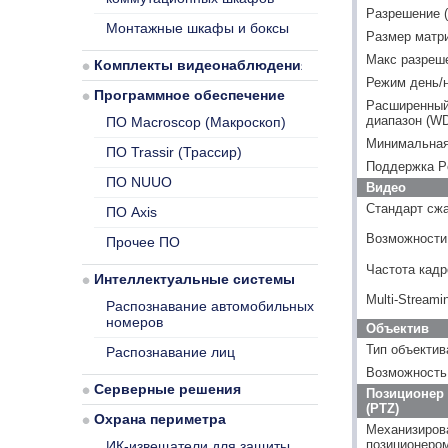
Разрешение (
Монтажные шкафы и боксы
Размер матр
Макс разреш
Комплекты видеонаблюдения
Режим день/
Программное обеспечение
Расширенный
диапазон (W
ПО Macroscop (Макроскоп)
Минимальная 
ПО Trassir (Трассир)
Поддержка 
ПО NUUO
Видео
Стандарт сж
ПО Axis
Возможности
Прочее ПО
Частота кадр
Интеллектуальные системы
Multi-Streami
Распознавание автомобильных
номеров
Объектив
Тип объектив
Распознавание лиц
Возможность
Серверные решения
Позиционер 
(PTZ)
Охрана периметра
Механизиров
позиционеро
ИК-извещатели для защиты