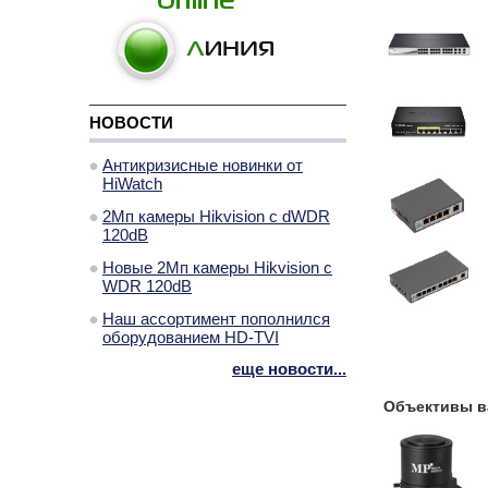
НОВОСТИ
Антикризисные новинки от
HiWatch
2Мп камеры Hikvision с dWDR
120dB
Новые 2Мп камеры Hikvision с
WDR 120dB
Наш ассортимент пополнился
оборудованием HD-TVI
еще новости...
Объективы 