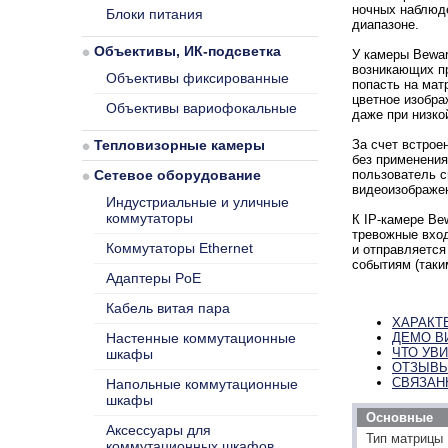
ночных наблюде
Блоки питания
диапазоне.
Объективы, ИК-подсветка
У камеры Bewar
возникающих пр
Объективы фиксированные
попасть на мат
цветное изобра
Объективы вариофокальные
даже при низко
Тепловизорные камеры
За счет встрое
без применения
Сетевое оборудование
пользователь с
видеоизображен
Индустриальные и уличные
коммутаторы
К IP-камере Be
тревожные вход
Коммутаторы Ethernet
и отправляется
событиям (таким
Адаптеры PoE
Кабель витая пара
ХАРАКТ
Настенные коммутационные
ДЕМО В
ЧТО УВ
шкафы
ОТЗЫВ
СВЯЗАН
Напольные коммутационные
шкафы
Основные
Аксессуары для
Тип матрицы
коммутационных шкафов