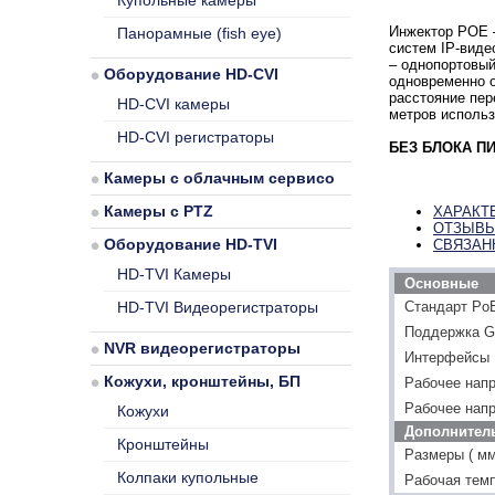
Купольные камеры
Инжектор POE –
Панорамные (fish eye)
систем IP-вид
– однопортовый
Оборудование HD-CVI
одновременно о
расстояние пер
HD-CVI камеры
метров исполь
HD-CVI регистраторы
БЕЗ БЛОКА П
Камеры с облачным сервисом
Камеры с PTZ
ХАРАКТ
ОТЗЫВ
Оборудование HD-TVI
СВЯЗАН
HD-TVI Камеры
Основные
HD-TVI Видеорегистраторы
Стандарт Po
Поддержка Gi
NVR видеорегистраторы
Интерфейсы
Кожухи, кронштейны, БП
Рабочее напр
Рабочее нап
Кожухи
Дополнител
Кронштейны
Размеры ( мм
Колпаки купольные
Рабочая тем