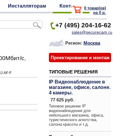
Инсталляторам
Контакты
0 товар(ов)
на 0 р.
+7 (495) 204-16-62
sales@securecam.ru
Регион:
Москва
00Мбит/с,
Проектирование и монтаж
ТИПОВЫЕ РЕШЕНИЯ
NJ-AF-F
IP Видеонаблюдение в
магазине, офисе, салоне.
4 камеры.
77 625 руб.
Типовое решение IP
видеонаблюдения для
небольшого магазина, офиса,
туристического агентства,
салона красоты и т.д.