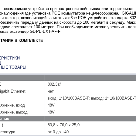
 незаменимое устройство при построении небольших или территориаль
еонаблюдения где установка POE коммутатора нецелесообразна. GIGAL
 инжектор, позволяющий запитать любое POE устройство стандарта 802.
беспечить передачу данных на скорости до 100 мегабит в секунду. Мак
едачи составляет 100 метров. При необходимости можно увеличить дал
зовав екстендер GL-PE-EXT-AF-F
ИТАНИЯ В КОМПЛЕКТЕ
ЕРИСТИКИ
Ы
НЫЕ ТОВАРЫ
E
802.3af
gabit Ethernet
нет
вход: 1*10/100BASE-T; выход: 1* 10/100BASE-T
яжение, вход
48V
ряжение, выход
48V
ьные
 )
80,8 x 76,0 x 25,0
пература
от 0 до +40