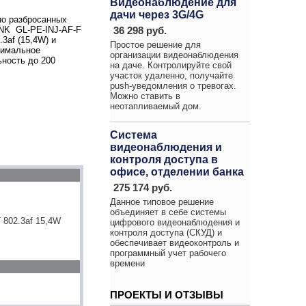
Видеонаблюдение для
дачи через 3G/4G
но разбросанных
36 298 руб.
INK GL-PE-INJ-AF-F
3af (15,4W) и
Простое решение для
симальное
организации видеонаблюдения
ьность до 200
на даче. Контролируйте свой
участок удаленно, получайте
push-уведомления о тревогах.
Можно ставить в
неотапливаемый дом.
Система
видеонаблюдения и
контроля доступа в
офисе, отделении банка
275 174 руб.
Данное типовое решение
объединяет в себе системы
 802.3af 15,4W
цифрового видеонаблюдения и
контроля доступа (СКУД) и
обеспечивает видеоконтроль и
программный учет рабочего
времени
ПРОЕКТЫ И ОТЗЫВЫ