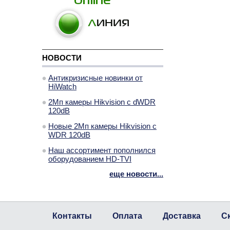
НОВОСТИ
Антикризисные новинки от
HiWatch
2Мп камеры Hikvision с dWDR
120dB
Новые 2Мп камеры Hikvision с
WDR 120dB
Наш ассортимент пополнился
оборудованием HD-TVI
еще новости...
Контакты
Оплата
Доставка
С