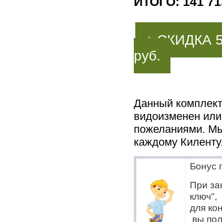
ИТОГО: 141 71
+ СКИДКА 
руб.
Данный комплект
видоизменен или
пожеланиями. Мы
каждому Киленту.
Бонус 
При за
ключ",
для ко
вы пол