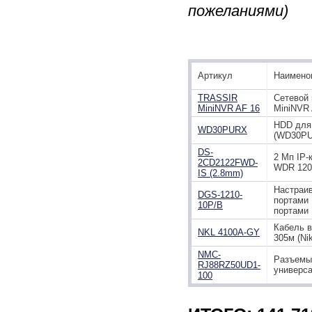
пожеланиями)
Артикул
Наимено
TRASSIR
Сетевой 
MiniNVR AF 16
MiniNVR 
HDD для 
WD30PURX
(WD30PU
DS-
2 Мп IP-
2CD2122FWD-
WDR 120d
IS (2.8mm)
Настраи
DGS-1210-
портами 
10P/B
портами
Кабель в
NKL 4100A-GY
305м (Ni
NMC-
Разъемы 
RJ88RZ50UD1-
универс
100