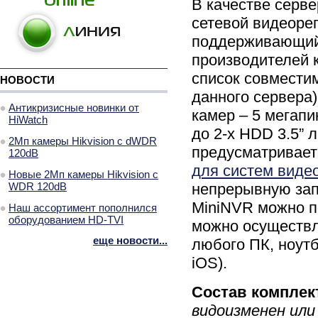
В качестве серв
сетевой видеоре
поддерживающий 
производителей к
список совмести
НОВОСТИ
данного сервера
Антикризисные новинки от
камер – 5 мегап
HiWatch
до 2-х HDD 3.5” 
2Мп камеры Hikvision с dWDR
предусматривает
120dB
для систем вид
Новые 2Мп камеры Hikvision с
WDR 120dB
непрерывную зап
MiniNVR можно п
Наш ассортимент пополнился
оборудованием HD-TVI
можно осуществл
еще новости...
любого ПК, ноутб
iOS).
Состав комплек
видоизменен или