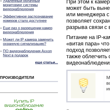
Удаленный облачный
При этом к каме
мониторинг системы
может быть выне
видеонаблюдения
или менеджера с
Эффективное распознавание
позволяет сохран
номеров стало доступнее
разрыва связи с
Еще раз о разрешении камер
видеонаблюдения
Питание на IP-к
Может ли IP камера заменить
«витая пара» что
охранную сигнализацию?
подход позволяет
ПО видеонаблюдения Axxon
Next в подарок
также облегчить
видеонаблюдени
еще статьи...
М
ПРОИЗВОДИТЕЛИ
в
и