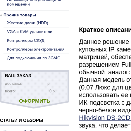
помещений
Прочие товары
Жесткие диски (HDD)
Краткое описан
VGA и KVM удлинители
Контроллеры СКУД
Данное решение 
купоьных IP кам
Контроллеры электропитания
матрицей, обесп
Для подключения по 3G/4G
разрешением Ful
обычной аналого
ВАШ ЗАКАЗ
Данная модель о
доставка:
р.
(0.07 Люкс для ц
всего:
0 р.
использовать ее
ОФОРМИТЬ
ИК-подсветка с 
черно-белое вид
Hikvision DS-2C
СТАТЬИ И ОБЗОРЫ
звука, что дела