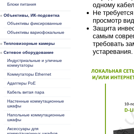
одному кабел
Блоки питания
Не требуется
Объективы, ИК-подсветка
просмотр вид
Объективы фиксированные
Защита инве
Объективы вариофокальные
самым совре
требовать за
Тепловизорные камеры
устаревания.
Сетевое оборудование
Индустриальные и уличные
коммутаторы
Коммутаторы Ethernet
Адаптеры PoE
Кабель витая пара
Настенные коммутационные
шкафы
Напольные коммутационные
шкафы
Аксессуары для
коммутационных шкафов