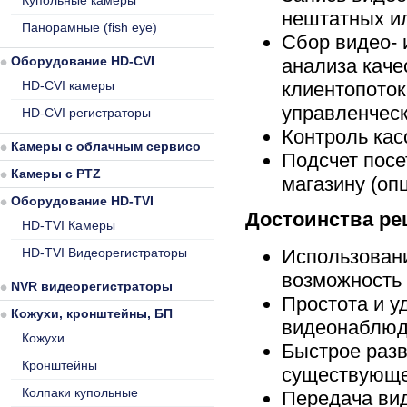
Купольные камеры
нештатных и
Панорамные (fish eye)
Сбор видео-
Оборудование HD-CVI
анализа каче
HD-CVI камеры
клиентопоток
управленчес
HD-CVI регистраторы
Контроль кас
Камеры с облачным сервисом
Подсчет посе
Камеры с PTZ
магазину (оп
Оборудование HD-TVI
Достоинства ре
HD-TVI Камеры
HD-TVI Видеорегистраторы
Использовани
возможность 
NVR видеорегистраторы
Простота и у
Кожухи, кронштейны, БП
видеонаблюде
Кожухи
Быстрое разв
Кронштейны
существующе
Колпаки купольные
Передача вид