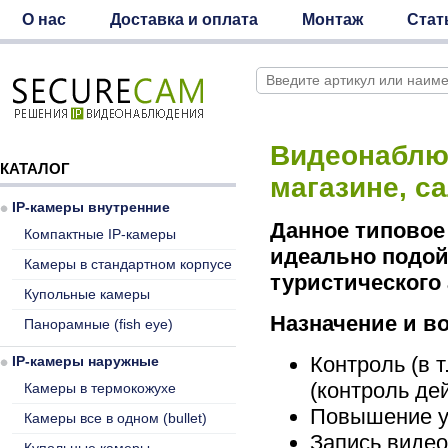
О нас
Доставка и оплата
Монтаж
Стат
Видеонаблю
КАТАЛОГ
магазине, са
IP-камеры внутренние
Данное типовое
Компактные IP-камеры
идеально подой
Камеры в стандартном корпусе
туристического 
Купольные камеры
Назначение и в
Панорамные (fish eye)
Контроль (в 
IP-камеры наружные
(контроль де
Камеры в термокожухе
Повышение у
Камеры все в одном (bullet)
Запись видео