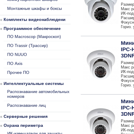
Размер
Монтажные шкафы и боксы
Макс р
ИК-под
Расшир
Комплекты видеонаблюдения
Фокусн
Гориз. 
Программное обеспечение
ПО Macroscop (Макроскоп)
Мини
ПО Trassir (Трассир)
IPC-
ПО NUUO
3DN
Размер
ПО Axis
Макс р
ИК-под
Прочее ПО
Расшир
Фокусн
Интеллектуальные системы
Гориз. 
Распознавание автомобильных
номеров
Мини
Распознавание лиц
IPC-
3DN
Серверные решения
Размер
Охрана периметра
Макс р
ИК-под
ИК-извещатели для защиты