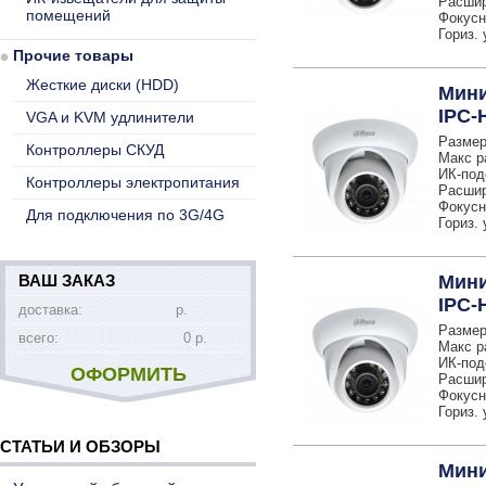
Расшир
помещений
Фокусн
Гориз. 
Прочие товары
Жесткие диски (HDD)
Мини
IPC-
VGA и KVM удлинители
Размер
Контроллеры СКУД
Макс р
ИК-под
Контроллеры электропитания
Расшир
Фокусн
Для подключения по 3G/4G
Гориз. 
ВАШ ЗАКАЗ
Мини
IPC-
доставка:
р.
Размер
всего:
0 р.
Макс р
ИК-под
ОФОРМИТЬ
Расшир
Фокусн
Гориз. 
СТАТЬИ И ОБЗОРЫ
Мини