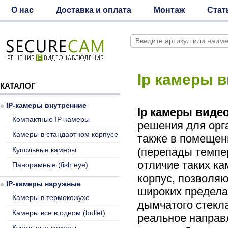
О нас
Доставка и оплата
Монтаж
Стат
Ip камеры 
КАТАЛОГ
IP-камеры внутренние
Ip камеры вид
Компактные IP-камеры
решения для орг
Камеры в стандартном корпусе
также в помещен
Купольные камеры
(перепады темпе
отличие таких к
Панорамные (fish eye)
корпус, позволя
IP-камеры наружные
широких предела
Камеры в термокожухе
дымчатого стекла
Камеры все в одном (bullet)
реальное направ