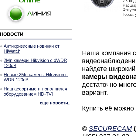
ИК-под
Расшир
Фокусн
Гориз. 
НОВОСТИ
Антикризисные новинки от
HiWatch
Наша компания с
видеонаблюдения
2Мп камеры Hikvision с dWDR
120dB
найдете широкий
Новые 2Мп камеры Hikvision с
камеры видеон
WDR 120dB
достаточно мног
Наш ассортимент пополнился
вариант.
оборудованием HD-TVI
еще новости...
Купить её можно 
©
SECURECAM