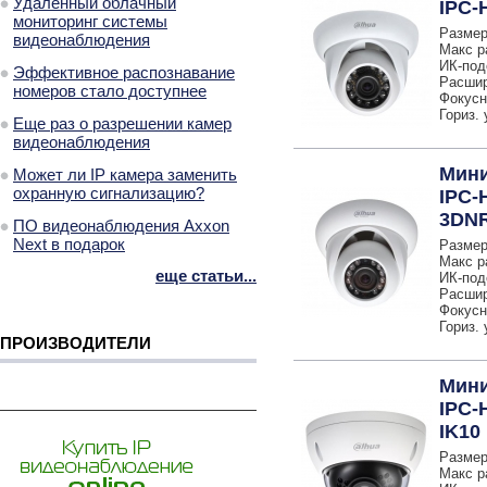
Удаленный облачный
IPC-
мониторинг системы
Размер
видеонаблюдения
Макс р
ИК-под
Эффективное распознавание
Расшир
номеров стало доступнее
Фокусн
Гориз. 
Еще раз о разрешении камер
видеонаблюдения
Мини
Может ли IP камера заменить
охранную сигнализацию?
IPC-
3DN
ПО видеонаблюдения Axxon
Next в подарок
Размер
Макс р
еще статьи...
ИК-под
Расшир
Фокусн
Гориз. 
ПРОИЗВОДИТЕЛИ
Мини
IPC-
IK10
Размер
Макс р