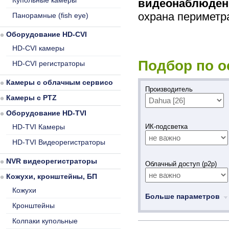
Купольные камеры
видеонаблюден
охрана периметра
Панорамные (fish eye)
Оборудование HD-CVI
HD-CVI камеры
Подбор по 
HD-CVI регистраторы
Камеры с облачным сервисом
Производитель
Камеры с PTZ
Оборудование HD-TVI
HD-TVI Камеры
ИК-подсветка
HD-TVI Видеорегистраторы
NVR видеорегистраторы
Облачный доступ (p2p)
Кожухи, кронштейны, БП
Кожухи
Больше параметров
Кронштейны
Колпаки купольные