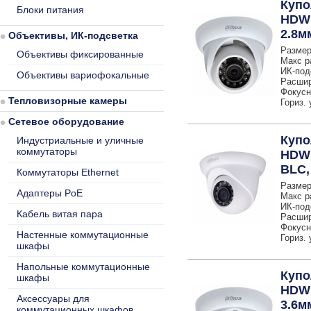
Купо
Блоки питания
HDW1
2.8м
Объективы, ИК-подсветка
Размер
Объективы фиксированные
Макс р
ИК-под
Объективы вариофокальные
Расшир
Фокусн
Тепловизорные камеры
Гориз. 
Сетевое оборудование
Купо
Индустриальные и уличные
коммутаторы
HDW1
BLC,
Коммутаторы Ethernet
Размер
Адаптеры PoE
Макс р
ИК-под
Кабель витая пара
Расшир
Фокусн
Настенные коммутационные
Гориз. 
шкафы
Напольные коммутационные
Купо
шкафы
HDW1
Аксессуары для
3.6м
коммутационных шкафов