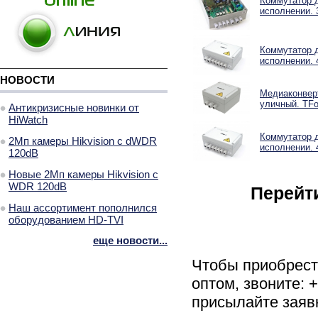
Коммутатор 
исполнении. 
Коммутатор 
исполнении. 
НОВОСТИ
Медиаконверт
уличный. TFo
Антикризисные новинки от
HiWatch
Коммутатор 
2Мп камеры Hikvision с dWDR
исполнении. 
120dB
Новые 2Мп камеры Hikvision с
WDR 120dB
Перейт
Наш ассортимент пополнился
оборудованием HD-TVI
еще новости...
Чтобы приобрес
оптом, звоните: 
присылайте заяв