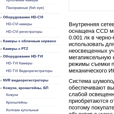
Купольные камеры
Панорамные (fish eye)
Оборудование HD-CVI
Внутренняя сетев
HD-CVI камеры
оснащена CCD ма
HD-CVI регистраторы
0.001 лк в черно
Камеры с облачным сервисом
использовать дл
Камеры с PTZ
неосвещенных уч
Оборудование HD-TVI
мегапиксельную 
режимы съемки 
HD-TVI Камеры
механического И
HD-TVI Видеорегистраторы
Система шумопод
NVR видеорегистраторы
обеспечивают вы
Кожухи, кронштейны, БП
слабой освещенно
Кожухи
приобретаются о
Кронштейны
поэтому покупат
Колпаки купольные