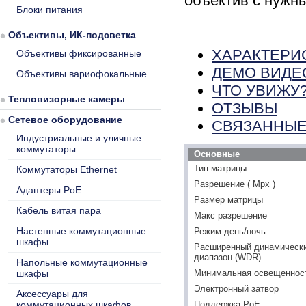
объектив с нужн
Блоки питания
Объективы, ИК-подсветка
ХАРАКТЕРИ
Объективы фиксированные
ДЕМО ВИДЕ
Объективы вариофокальные
ЧТО УВИЖУ
Тепловизорные камеры
ОТЗЫВЫ
Сетевое оборудование
СВЯЗАННЫЕ
Индустриальные и уличные
коммутаторы
Основные
Тип матрицы
Коммутаторы Ethernet
Разрешение ( Mpx )
Адаптеры PoE
Размер матрицы
Кабель витая пара
Макс разрешение
Настенные коммутационные
Режим день/ночь
шкафы
Расширенный динамическ
диапазон (WDR)
Напольные коммутационные
шкафы
Минимальная освещенность
Электронный затвор
Аксессуары для
коммутационных шкафов
Поддержка PoE