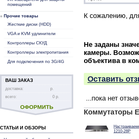
помещений
К сожалению, для
Прочие товары
Жесткие диски (HDD)
VGA и KVM удлинители
Контроллеры СКУД
Не заданы знач
камеры. Возмож
Контроллеры электропитания
объектива в ко
Для подключения по 3G/4G
Оставить отз
ВАШ ЗАКАЗ
доставка:
р.
всего:
0 р.
...пока нет отзы
ОФОРМИТЬ
Коммутаторы E
Настраиваемы
СТАТЬИ И ОБЗОРЫ
1210-28P