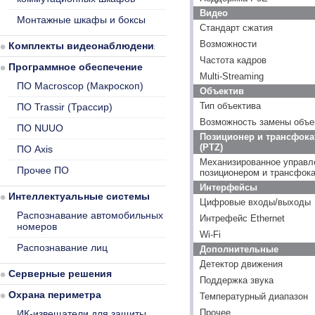
Видео
Монтажные шкафы и боксы
Стандарт сжатия
Возможности
Комплекты видеонаблюдения
Частота кадров
Программное обеспечение
Multi-Streaming
ПО Macroscop (Макроскоп)
Объектив
Тип объектива
ПО Trassir (Трассир)
Возможность замены объе
ПО NUUO
Позиционер и трансфока
(PTZ)
ПО Axis
Механизированное управл
Прочее ПО
позиционером и трансфок
Интерфейсы
Интеллектуальные системы
Цифровые входы/выходы
Распознавание автомобильных
Интрефейс Ethernet
номеров
Wi-Fi
Распознавание лиц
Дополнительные
Детектор движения
Серверные решения
Поддержка звука
Охрана периметра
Температурный диапазон
Прочее
ИК-извещатели для защиты