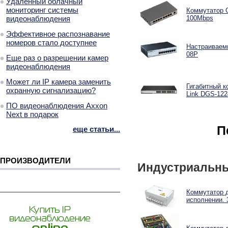
Удаленный облачный
мониторинг системы
Коммутатор GI
видеонаблюдения
100Mbps
Эффективное распознавание
номеров стало доступнее
Настраиваемы
08P
Еще раз о разрешении камер
видеонаблюдения
Может ли IP камера заменить
Гигабитный к
охранную сигнализацию?
Link DGS-12
ПО видеонаблюдения Axxon
Next в подарок
П
еще статьи...
ПРОИЗВОДИТЕЛИ
Индустриальны
Коммутатор 
исполнении. 