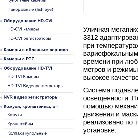
Купольные камеры
Панорамные (fish eye)
Оборудование HD-CVI
Уличная мегапикс
HD-CVI камеры
3312 адаптирован
HD-CVI регистраторы
при температурах
Камеры с облачным сервисом
вариофокальным 
Камеры с PTZ
времени при люб
Оборудование HD-TVI
метров и режимы
высокое качеств
HD-TVI Камеры
HD-TVI Видеорегистраторы
Система подавле
освещенности. П
NVR видеорегистраторы
помощью механич
Кожухи, кронштейны, БП
движения и маск
Кожухи
реализовано по т
Кронштейны
установке.
Колпаки купольные