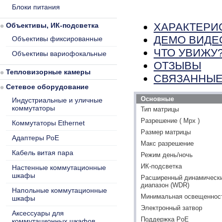
Блоки питания
ХАРАКТЕРИ
Объективы, ИК-подсветка
ДЕМО ВИДЕ
Объективы фиксированные
ЧТО УВИЖУ
Объективы вариофокальные
ОТЗЫВЫ
Тепловизорные камеры
СВЯЗАННЫЕ
Сетевое оборудование
Основные
Индустриальные и уличные
коммутаторы
Тип матрицы
Разрешение ( Mpx )
Коммутаторы Ethernet
Размер матрицы
Адаптеры PoE
Макс разрешение
Кабель витая пара
Режим день/ночь
ИК-подсветка
Настенные коммутационные
шкафы
Расширенный динамическ
диапазон (WDR)
Напольные коммутационные
Минимальная освещенность
шкафы
Электронный затвор
Аксессуары для
Поддержка PoE
коммутационных шкафов