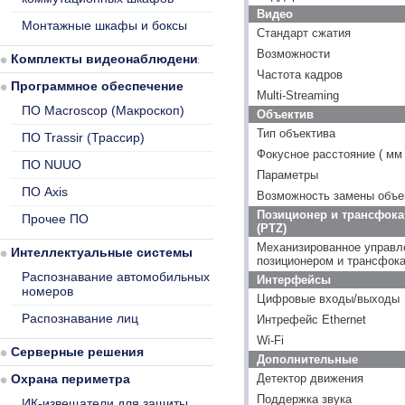
Видео
Монтажные шкафы и боксы
Стандарт сжатия
Возможности
Комплекты видеонаблюдения
Частота кадров
Программное обеспечение
Multi-Streaming
ПО Macroscop (Макроскоп)
Объектив
Тип объектива
ПО Trassir (Трассир)
Фокусное расстояние ( мм 
ПО NUUO
Параметры
ПО Axis
Возможность замены объе
Позиционер и трансфока
Прочее ПО
(PTZ)
Механизированное управл
Интеллектуальные системы
позиционером и трансфок
Распознавание автомобильных
Интерфейсы
номеров
Цифровые входы/выходы
Распознавание лиц
Интрефейс Ethernet
Wi-Fi
Серверные решения
Дополнительные
Охрана периметра
Детектор движения
Поддержка звука
ИК-извещатели для защиты