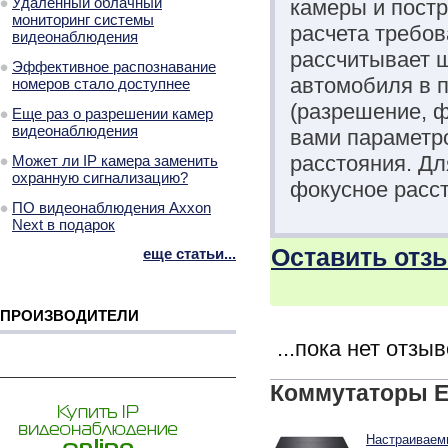
Удаленный облачный
камеры и постр
мониторинг системы
расчета требов
видеонаблюдения
рассчитывает ш
Эффективное распознавание
автомобиля в п
номеров стало доступнее
(разрешение, 
Еще раз о разрешении камер
видеонаблюдения
вами параметро
расстояния. Д
Может ли IP камера заменить
охранную сигнализацию?
фокусное расст
ПО видеонаблюдения Axxon
Next в подарок
Оставить отзыв
еще статьи...
ПРОИЗВОДИТЕЛИ
...пока нет отзы
Коммутаторы E
Настраиваемы