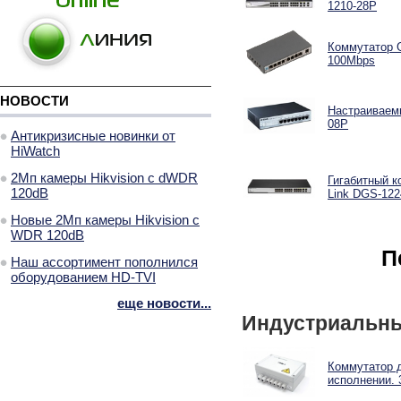
1210-28P
Коммутатор GI
100Mbps
НОВОСТИ
Настраиваемы
08P
Антикризисные новинки от
HiWatch
2Мп камеры Hikvision с dWDR
Гигабитный к
120dB
Link DGS-12
Новые 2Мп камеры Hikvision с
WDR 120dB
П
Наш ассортимент пополнился
оборудованием HD-TVI
еще новости...
Индустриальны
Коммутатор 
исполнении. 