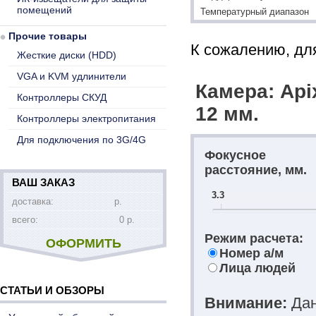
помещений
Температурный диапазон
Прочие товары
К сожалению, для
Жесткие диски (HDD)
VGA и KVM удлинители
Камера: Apix
Контроллеры СКУД
12 мм.
Контроллеры электропитания
Для подключения по 3G/4G
Фокусное
расстояние, мм.
ВАШ ЗАКАЗ
3.3
доставка:
р.
всего:
0 р.
Режим расчета:
ОФОРМИТЬ
Номер а/м
Лица людей
СТАТЬИ И ОБЗОРЫ
Внимание:
Дан