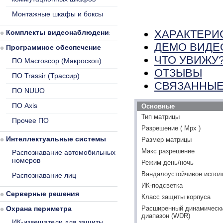
Монтажные шкафы и боксы
ХАРАКТЕРИ
Комплекты видеонаблюдения
ДЕМО ВИДЕ
Программное обеспечение
ЧТО УВИЖУ
ПО Macroscop (Макроскоп)
ОТЗЫВЫ
ПО Trassir (Трассир)
СВЯЗАННЫЕ
ПО NUUO
ПО Axis
Основные
Тип матрицы
Прочее ПО
Разрешение ( Mpx )
Интеллектуальные системы
Размер матрицы
Макс разрешение
Распознавание автомобильных
номеров
Режим день/ночь
Вандалоустойчивое испол
Распознавание лиц
ИК-подсветка
Серверные решения
Класс защиты корпуса
Охрана периметра
Расширенный динамическ
диапазон (WDR)
ИК-извещатели для защиты