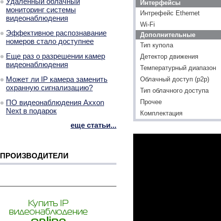
Удаленный облачный
Интерфейсы
мониторинг системы
Интрефейс Ethernet
видеонаблюдения
Wi-Fi
Эффективное распознавание
Дополнительные
номеров стало доступнее
Тип купола
Еще раз о разрешении камер
Детектор движения
видеонаблюдения
Температурный диапазон
Может ли IP камера заменить
Облачный доступ (p2p)
охранную сигнализацию?
Тип облачного доступа
ПО видеонаблюдения Axxon
Прочее
Next в подарок
Комплектация
еще статьи...
ПРОИЗВОДИТЕЛИ