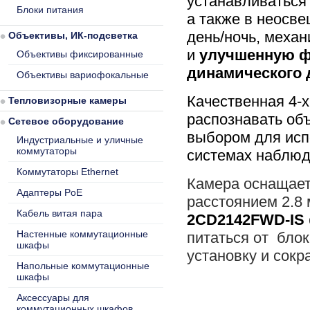
устанавливаться 
Блоки питания
а также в неосве
день/ночь, механ
Объективы, ИК-подсветка
и
улучшенную ф
Объективы фиксированные
динамического 
Объективы вариофокальные
Качественная 4-х
Тепловизорные камеры
распознавать об
Сетевое оборудование
выбором для исп
Индустриальные и уличные
коммутаторы
системах наблю
Коммутаторы Ethernet
Камера оснащае
Адаптеры PoE
расстоянием 2.8
Кабель витая пара
2CD2142FWD-IS
Настенные коммутационные
питаться от блок
шкафы
установку и сокр
Напольные коммутационные
шкафы
Аксессуары для
коммутационных шкафов