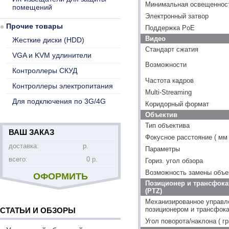
Минимальная освещенность
помещений
Электронный затвор
Прочие товары
Поддержка PoE
Видео
Жесткие диски (HDD)
Стандарт сжатия
VGA и KVM удлинители
Возможности
Контроллеры СКУД
Частота кадров
Контроллеры электропитания
Multi-Streaming
Для подключения по 3G/4G
Коридорный формат
Объектив
Тип объектива
ВАШ ЗАКАЗ
Фокусное расстояние ( мм 
доставка:
р.
Параметры
всего:
0 р.
Гориз. угол обзора
Возможность замены объе
ОФОРМИТЬ
Позиционер и трансфока
(PTZ)
Механизированное управл
позиционером и трансфок
СТАТЬИ И ОБЗОРЫ
Угол поворота/наклона ( гр