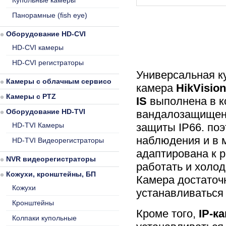
Купольные камеры
Панорамные (fish eye)
Оборудование HD-CVI
HD-CVI камеры
HD-CVI регистраторы
Универсальная к
Камеры с облачным сервисом
камера
HikVisio
Камеры с PTZ
IS
выполнена в 
Оборудование HD-TVI
вандалозащищенн
HD-TVI Камеры
защиты IP66. по
наблюдения и в 
HD-TVI Видеорегистраторы
адаптирована к 
NVR видеорегистраторы
работать и холод
Кожухи, кронштейны, БП
Камера достаточн
Кожухи
устанавливаться
Кронштейны
Кроме того,
IP-к
Колпаки купольные