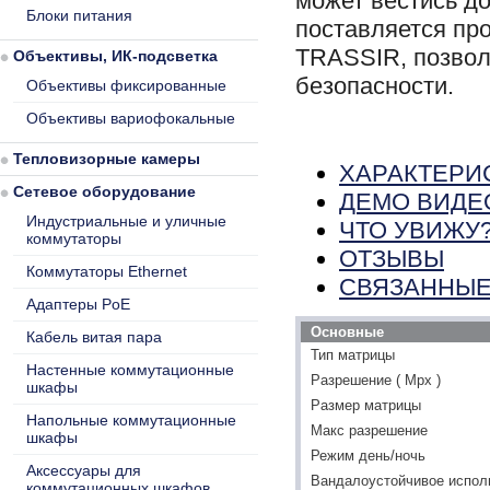
может вестись до
Блоки питания
поставляется пр
TRASSIR, позвол
Объективы, ИК-подсветка
безопасности.
Объективы фиксированные
Объективы вариофокальные
Тепловизорные камеры
ХАРАКТЕРИ
Сетевое оборудование
ДЕМО ВИДЕ
Индустриальные и уличные
ЧТО УВИЖУ
коммутаторы
ОТЗЫВЫ
Коммутаторы Ethernet
СВЯЗАННЫЕ
Адаптеры PoE
Основные
Кабель витая пара
Тип матрицы
Настенные коммутационные
Разрешение ( Mpx )
шкафы
Размер матрицы
Напольные коммутационные
Макс разрешение
шкафы
Режим день/ночь
Аксессуары для
Вандалоустойчивое испол
коммутационных шкафов