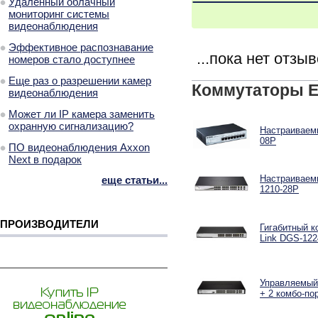
Удаленный облачный
мониторинг системы
видеонаблюдения
Эффективное распознавание
...пока нет отзы
номеров стало доступнее
Еще раз о разрешении камер
Коммутаторы E
видеонаблюдения
Может ли IP камера заменить
охранную сигнализацию?
Настраиваемы
08P
ПО видеонаблюдения Axxon
Next в подарок
Настраиваемы
еще статьи...
1210-28P
ПРОИЗВОДИТЕЛИ
Гигабитный к
Link DGS-12
Управляемый 
+ 2 комбо-по