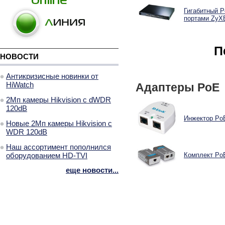
Гигабитный P
портами ZyX
П
НОВОСТИ
Антикризисные новинки от
HiWatch
Адаптеры PoE
2Мп камеры Hikvision с dWDR
120dB
Инжектор PoE
Новые 2Мп камеры Hikvision с
WDR 120dB
Наш ассортимент пополнился
оборудованием HD-TVI
Комплект PoE
еще новости...