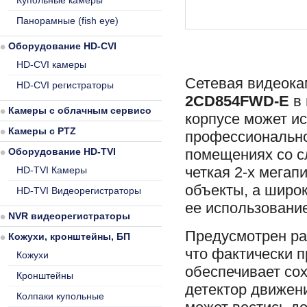
Купольные камеры
Панорамные (fish eye)
Оборудование HD-CVI
HD-CVI камеры
Сетевая видеок
HD-CVI регистраторы
2CD854FWD-E
в 
Камеры с облачным сервисом
корпусе может и
Камеры с PTZ
профессионально
Оборудование HD-TVI
помещениях со с
четкая 2-х мегап
HD-TVI Камеры
объекты, а широ
HD-TVI Видеорегистраторы
ее использование
NVR видеорегистраторы
Предусмотрен ра
Кожухи, кронштейны, БП
что фактически 
Кожухи
обеспечивает со
Кронштейны
детектор движен
Колпаки купольные