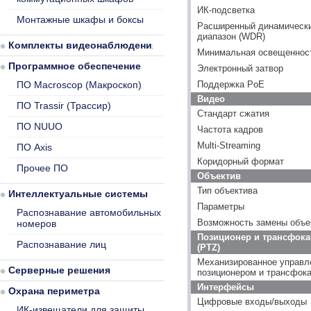
ИК-подсветка
Монтажные шкафы и боксы
Расширенный динамическ
диапазон (WDR)
Комплекты видеонаблюдения
Минимальная освещенность
Программное обеспечение
Электронный затвор
ПО Macroscop (Макроскоп)
Поддержка PoE
Видео
ПО Trassir (Трассир)
Стандарт сжатия
ПО NUUO
Частота кадров
Multi-Streaming
ПО Axis
Коридорный формат
Прочее ПО
Объектив
Тип объектива
Интеллектуальные системы
Параметры
Распознавание автомобильных
Возможность замены объе
номеров
Позиционер и трансфока
Распознавание лиц
(PTZ)
Механизированное управл
Серверные решения
позиционером и трансфок
Интерфейсы
Охрана периметра
Цифровые входы/выходы
ИК-извещатели для защиты