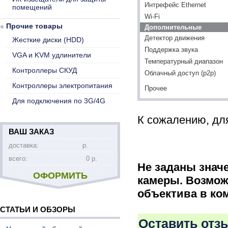
Интрефейс Ethernet
помещений
Wi-Fi
Прочие товары
Дополнительные
Детектор движения
Жесткие диски (HDD)
Поддержка звука
VGA и KVM удлинители
Температурный диапазон
Контроллеры СКУД
Облачный доступ (p2p)
Контроллеры электропитания
Прочее
Для подключения по 3G/4G
К сожалению, для
ВАШ ЗАКАЗ
доставка:
р.
всего:
0 р.
Не заданы знач
ОФОРМИТЬ
камеры. Возмож
объектива в ко
СТАТЬИ И ОБЗОРЫ
Оставить отз