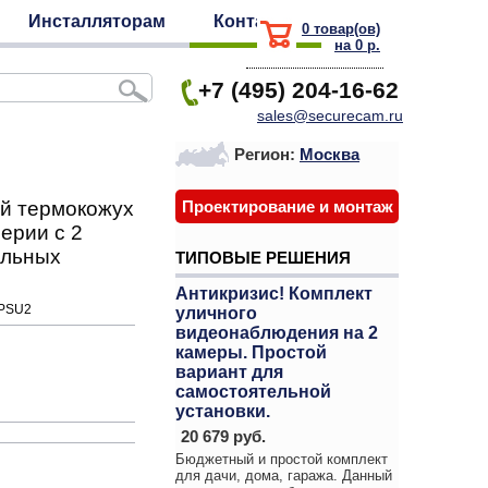
Инсталляторам
Контакты
0 товар(ов)
на 0 р.
+7 (495) 204-16-62
sales@securecam.ru
Регион:
Москва
й термокожух
Проектирование и монтаж
ерии с 2
альных
ТИПОВЫЕ РЕШЕНИЯ
Антикризис! Комплект
-PSU2
уличного
видеонаблюдения на 2
камеры. Простой
вариант для
самостоятельной
установки.
20 679 руб.
Бюджетный и простой комплект
для дачи, дома, гаража. Данный