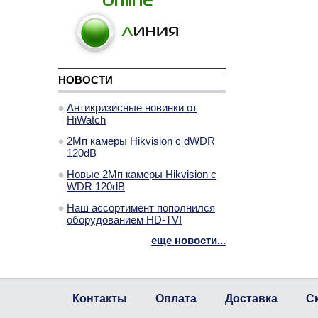
НОВОСТИ
Антикризисные новинки от
HiWatch
2Мп камеры Hikvision с dWDR
120dB
Новые 2Мп камеры Hikvision с
WDR 120dB
Наш ассортимент пополнился
оборудованием HD-TVI
еще новости...
Контакты
Оплата
Доставка
С