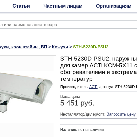
Статьи
Частным лицам
Организациям
жухи, кронштейны, БП
>
Кожухи
>
STH-5230D-PSU2
STH-5230D-PSU2, наружны
для камер ACTi KCM-5X11 с
обогревателями и экстрем
температур
Производитель:
ACTi
, артикул: STH-5230D
Ваша цена
5 451 руб.
Инсталлятор/дилер/опт:
Запросить цену
Наличие: нет в наличии