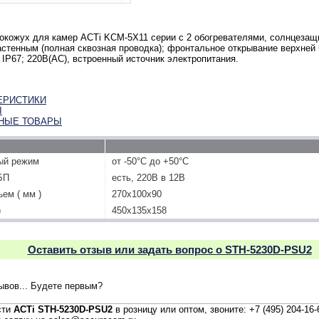
окожух для камер ACTi KCM-5X11 серии с 2 обогревателями, солнцезащ
стенным (полная сквозная проводка); фронтальное открывание верхней ч
; IP67; 220В(АС), встроенный источник электропитания.
ЕРИСТИКИ
Ы
НЫЕ ТОВАРЫ
ый режим
от -50°С до +50°С
БП
есть, 220В в 12В
ем ( мм )
270х100х90
)
450х135х158
Оставить отзыв или задать вопрос о STH-5230D-PSU2
зывов... Будете первым?
сти
ACTi STH-5230D-PSU2
в розницу или оптом, звоните: +7 (495) 204-16