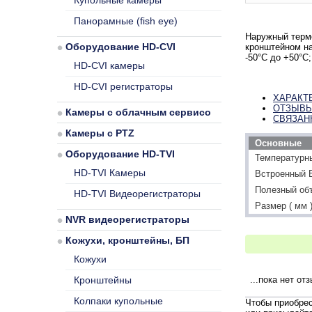
Купольные камеры
Панорамные (fish eye)
Наружный терм
Оборудование HD-CVI
кронштейном на
-50°С до +50°С
HD-CVI камеры
HD-CVI регистраторы
ХАРАКТ
ОТЗЫВ
Камеры с облачным сервисом
СВЯЗАН
Камеры с PTZ
Основные
Оборудование HD-TVI
Температурн
HD-TVI Камеры
Встроенный 
Полезный объ
HD-TVI Видеорегистраторы
Размер ( мм 
NVR видеорегистраторы
Кожухи, кронштейны, БП
Кожухи
Кронштейны
...пока нет от
Колпаки купольные
Чтобы приобре