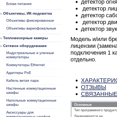
детектор огн
Блоки питания
детектор ли
Объективы, ИК-подсветка
детектор саб
Объективы фиксированные
детектор дв
детектор звук
Объективы вариофокальные
Тепловизорные камеры
Модель и/или бр
лицензии (замен
Сетевое оборудование
подключения 1 к
Индустриальные и уличные
коммутаторы
отдельно.
Коммутаторы Ethernet
Адаптеры PoE
ХАРАКТЕРИ
Кабель витая пара
ОТЗЫВЫ
Настенные коммутационные
шкафы
СВЯЗАННЫЕ
Напольные коммутационные
шкафы
Основные
Тип программного продукт
Аксессуары для
Лицензируется на
коммутационных шкафов