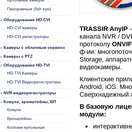
Купольные камеры
Панорамные (fish eye)
Оборудование HD-CVI
TRASSIR AnyIP
–
HD-CVI камеры
канала NVR / DV
HD-CVI регистраторы
протоколу
ONVIF
Камеры с облачным сервисом
ф-ии: многопоточ
Камеры с PTZ
Storage, аппарат
Оборудование HD-TVI
видеокамеры.
HD-TVI Камеры
Клиентские прил
HD-TVI Видеорегистраторы
Android, iOS. Мн
NVR видеорегистраторы
Сверхнадежный ар
Кожухи, кронштейны, БП
В базовую лиц
Кожухи
модули:
Кронштейны
интерактивны
Колпаки купольные