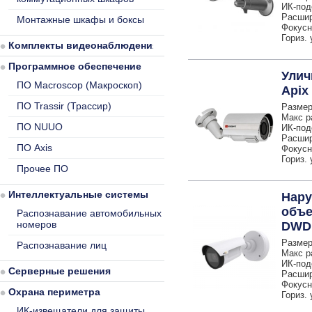
ИК-под
Расшир
Монтажные шкафы и боксы
Фокусн
Гориз. 
Комплекты видеонаблюдения
Программное обеспечение
Улич
ПО Macroscop (Макроскоп)
Apix 
ПО Trassir (Трассир)
Размер
Макс р
ПО NUUO
ИК-под
Расшир
ПО Axis
Фокусно
Гориз. 
Прочее ПО
Интеллектуальные системы
Нару
объе
Распознавание автомобильных
номеров
DWD
Размер
Распознавание лиц
Макс р
ИК-под
Серверные решения
Расшир
Фокусно
Охрана периметра
Гориз. 
ИК-извещатели для защиты