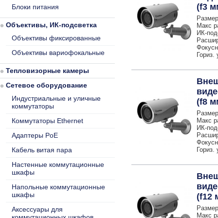
(f3 м
Блоки питания
Размер
Объективы, ИК-подсветка
Макс р
ИК-под
Объективы фиксированные
Расшир
Фокусн
Объективы вариофокальные
Гориз. 
Тепловизорные камеры
Внеш
Сетевое оборудование
виде
Индустриальные и уличные
(f8 м
коммутаторы
Размер
Коммутаторы Ethernet
Макс р
ИК-под
Адаптеры PoE
Расшир
Фокусн
Кабель витая пара
Гориз. 
Настенные коммутационные
шкафы
Внеш
виде
Напольные коммутационные
шкафы
(f12 
Размер
Аксессуары для
Макс р
коммутационных шкафов