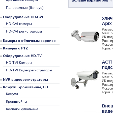
Купольные камеры
Больше параметров
Панорамные (fish eye)
Оборудование HD-CVI
Улич
Apix 
HD-CVI камеры
Размер
HD-CVI регистраторы
Макс р
ИК-под
Камеры с облачным сервисом
Расшир
Фокусно
Камеры с PTZ
Гориз. 
Оборудование HD-TVI
ACTi
HD-TVI Камеры
подс
HD-TVI Видеорегистраторы
Размер
Макс р
NVR видеорегистраторы
ИК-под
Расшир
Кожухи, кронштейны, БП
Фокусно
Гориз. 
Кожухи
Кронштейны
Внеш
Колпаки купольные
виде