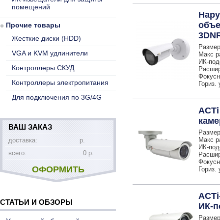
помещений
Нару
объе
Прочие товары
3DN
Жесткие диски (HDD)
Размер
VGA и KVM удлинители
Макс р
ИК-под
Контроллеры СКУД
Расшир
Фокусно
Контроллеры электропитания
Гориз. 
Для подключения по 3G/4G
ACTi
каме
ВАШ ЗАКАЗ
Размер
Макс р
доставка:
р.
ИК-под
всего:
0 р.
Расшир
Фокусно
ОФОРМИТЬ
Гориз. 
ACTi
СТАТЬИ И ОБЗОРЫ
ИК-п
Размер