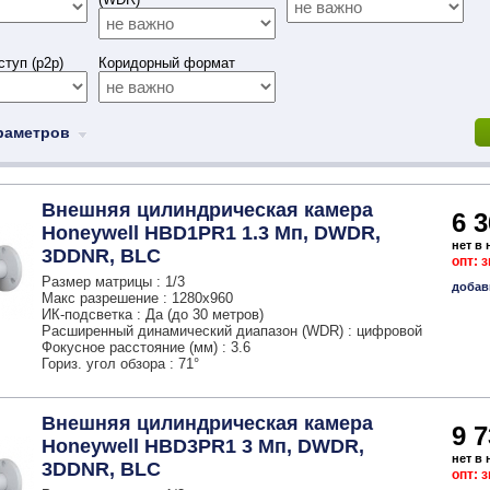
туп (p2p)
Коридорный формат
раметров
Внешняя цилиндрическая камера
6 3
Honeywell HBD1PR1 1.3 Мп, DWDR,
нет в
3DDNR, BLC
опт: 
Размер матрицы : 1/3
добав
Макс разрешение : 1280x960
ИК-подсветка : Да (до 30 метров)
Расширенный динамический диапазон (WDR) : цифровой
Фокусное расстояние (мм) : 3.6
Гориз. угол обзора : 71°
Внешняя цилиндрическая камера
9 7
Honeywell HBD3PR1 3 Мп, DWDR,
нет в
3DDNR, BLC
опт: 