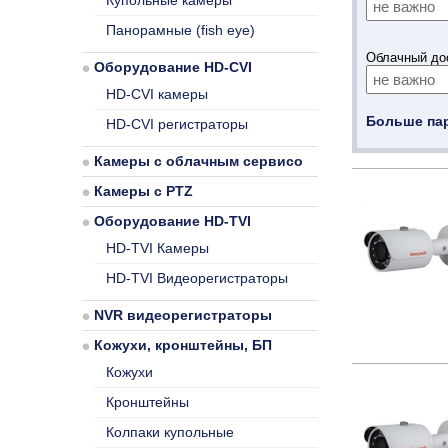
Купольные камеры
Панорамные (fish eye)
Облачный дос
Оборудование HD-CVI
HD-CVI камеры
Больше па
HD-CVI регистраторы
Камеры с облачным сервисом
Камеры с PTZ
Оборудование HD-TVI
HD-TVI Камеры
HD-TVI Видеорегистраторы
NVR видеорегистраторы
Кожухи, кронштейны, БП
Кожухи
Кронштейны
Колпаки купольные