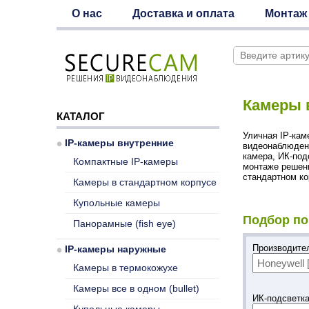
О нас
Доставка и оплата
Монтаж
Камеры в
КАТАЛОГ
Уличная IP-каме
IP-камеры внутренние
видеонаблюден
камера, ИК-под
Компактные IP-камеры
монтаже решени
стандартном ко
Камеры в стандартном корпусе
Купольные камеры
Подбор по
Панорамные (fish eye)
Производит
IP-камеры наружные
Камеры в термокожухе
Камеры все в одном (bullet)
ИК-подсветк