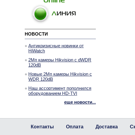
НОВОСТИ
Антикризисные новинки от
HiWatch
2Мп камеры Hikvision с dWDR
120dB
Новые 2Мп камеры Hikvision с
WDR 120dB
Наш ассортимент пополнился
оборудованием HD-TVI
еще новости...
Контакты
Оплата
Доставка
С