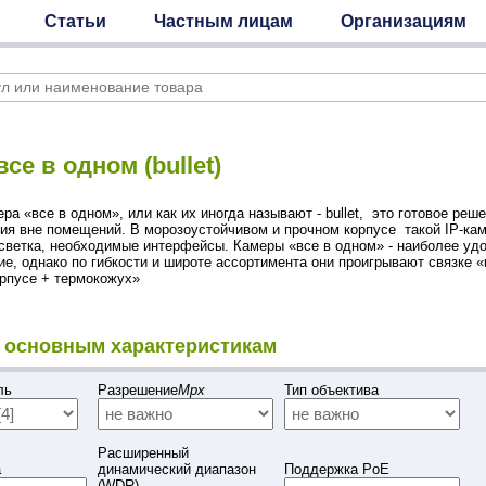
Статьи
Частным лицам
Организациям
се в одном (bullet)
ра «все в одном», или как их иногда называют - bullet, это готовое реш
ия вне помещений. В морозоустойчивом и прочном корпусе такой IP-ка
светка, необходимые интерфейсы. Камеры «все в одном» - наиболее удо
е, однако по гибкости и широте ассортимента они проигрывают связке «
рпусе + термокожух»
 основным характеристикам
ель
Разрешение
Mpx
Тип объектива
Расширенный
а
динамический диапазон
Поддержка PoE
(WDR)