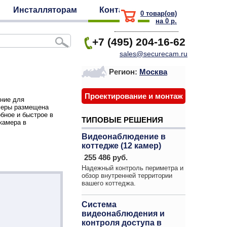
Инсталляторам
Контакты
0 товар(ов)
на 0 р.
+7 (495) 204-16-62
sales@securecam.ru
Регион:
Москва
Проектирование и монтаж
ение для
меры размещена
бное и быстрое в
ТИПОВЫЕ РЕШЕНИЯ
камера в
Видеонаблюдение в
коттедже (12 камер)
255 486 руб.
Надежный контроль периметра и
обзор внутренней территории
вашего коттеджа.
Система
видеонаблюдения и
контроля доступа в