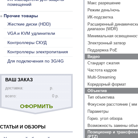
Макс разрешение
помещений
Режим день/ночь
Прочие товары
ИК-подсветка
Жесткие диски (HDD)
Расширенный динамическ
диапазон (WDR)
VGA и KVM удлинители
Минимальная освещенность
Контроллеры СКУД
Электронный затвор
Поддержка PoE
Контроллеры электропитания
Видео
Для подключения по 3G/4G
Стандарт сжатия
Частота кадров
Multi-Streaming
ВАШ ЗАКАЗ
Коридорный формат
доставка:
р.
Объектив
всего:
0 р.
Тип объектива
Фокусное расстояние ( мм 
ОФОРМИТЬ
Параметры
Гориз. угол обзора
Возможность замены объе
СТАТЬИ И ОБЗОРЫ
Позиционер и трансфока
(PTZ)