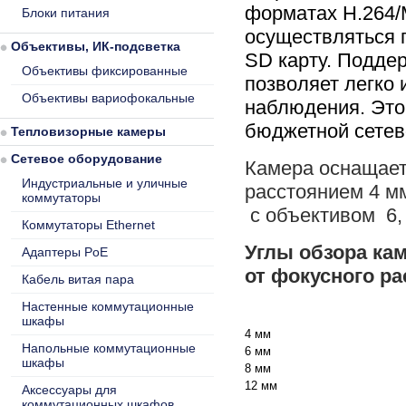
форматах H.264
Блоки питания
осуществляться 
Объективы, ИК-подсветка
SD карту. Подде
Объективы фиксированные
позволяет легко
Объективы вариофокальные
наблюдения. Это
бюджетной сетев
Тепловизорные камеры
Сетевое оборудование
Камера оснащае
Индустриальные и уличные
расстоянием 4 м
коммутаторы
с объективом 6, 
Коммутаторы Ethernet
Углы обзора кам
Адаптеры PoE
от фокусного р
Кабель витая пара
Настенные коммутационные
шкафы
4 мм
Напольные коммутационные
6 мм
шкафы
8 мм
12 мм
Аксессуары для
коммутационных шкафов