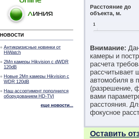
Расстояние до
объекта, м.
1
НОВОСТИ
Внимание:
Дан
Антикризисные новинки от
HiWatch
камеры и постр
2Мп камеры Hikvision с dWDR
расчета требов
120dB
рассчитывает ш
Новые 2Мп камеры Hikvision с
автомобиля в п
WDR 120dB
(разрешение, 
Наш ассортимент пополнился
вами параметро
оборудованием HD-TVI
расстояния. Д
еще новости...
фокусное расст
Оставить от