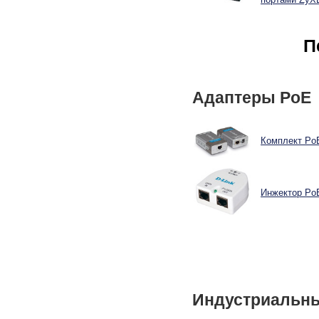
П
Адаптеры PoE
Комплект PoE
Инжектор PoE
Индустриальны