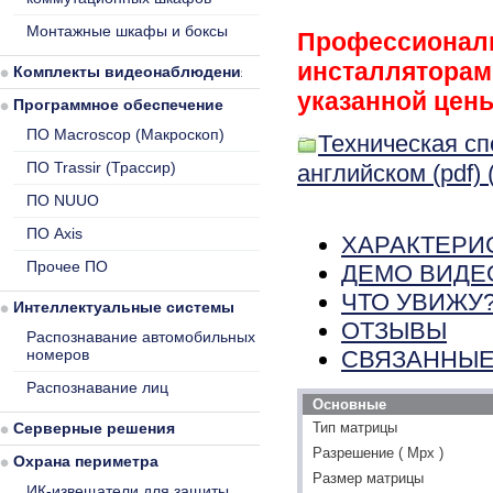
Монтажные шкафы и боксы
Профессиональ
инсталляторам,
Комплекты видеонаблюдения
указанной цены
Программное обеспечение
ПО Macroscop (Макроскоп)
Техническая сп
ПО Trassir (Трассир)
английском (pdf) 
ПО NUUO
ПО Axis
ХАРАКТЕРИ
Прочее ПО
ДЕМО ВИДЕ
ЧТО УВИЖУ
Интеллектуальные системы
ОТЗЫВЫ
Распознавание автомобильных
номеров
СВЯЗАННЫЕ
Распознавание лиц
Основные
Серверные решения
Тип матрицы
Разрешение ( Mpx )
Охрана периметра
Размер матрицы
ИК-извещатели для защиты