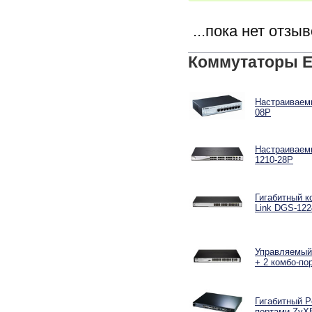
...пока нет отзы
Коммутаторы E
Настраиваемы
08P
Настраиваемы
1210-28P
Гигабитный к
Link DGS-12
Управляемый 
+ 2 комбо-по
Гигабитный P
портами ZyX