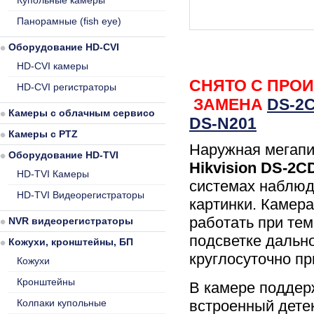
Купольные камеры
Панорамные (fish eye)
Оборудование HD-CVI
HD-CVI камеры
СНЯТО С ПРО
HD-CVI регистраторы
ЗАМЕНА
DS-2C
Камеры с облачным сервисом
DS-N201
Камеры с PTZ
Наружная мегапи
Оборудование HD-TVI
Hikvision DS-2C
HD-TVI Камеры
системах наблюд
HD-TVI Видеорегистраторы
картинки. Камера
работать при тем
NVR видеорегистраторы
подсветке дальн
Кожухи, кронштейны, БП
круглосуточно пр
Кожухи
Кронштейны
В камере поддер
Колпаки купольные
встроенный дете