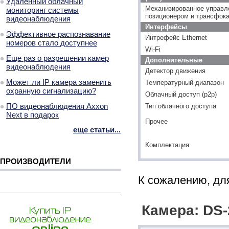
Удаленный облачный
Механизированное управл
мониторинг системы
позиционером и трансфок
видеонаблюдения
Интерфейсы
Эффективное распознавание
Интрефейс Ethernet
номеров стало доступнее
Wi-Fi
Еще раз о разрешении камер
Дополнительные
видеонаблюдения
Детектор движения
Может ли IP камера заменить
Температурный диапазон
охранную сигнализацию?
Облачный доступ (p2p)
ПО видеонаблюдения Axxon
Тип облачного доступа
Next в подарок
Прочее
еще статьи...
Комплектация
ПРОИЗВОДИТЕЛИ
К сожалению, для
Камера: DS-