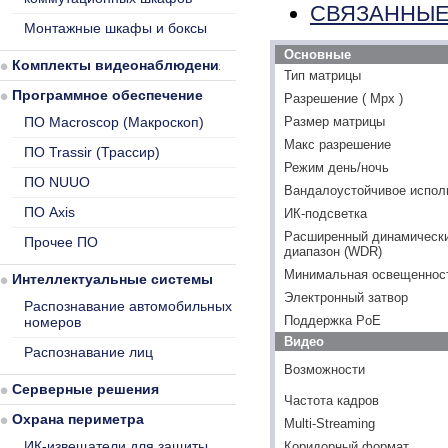
СВЯЗАННЫЕ
Монтажные шкафы и боксы
Основные
Комплекты видеонаблюдения
Тип матрицы
Программное обеспечение
Разрешение ( Mpx )
Размер матрицы
ПО Macroscop (Макроскоп)
Макс разрешение
ПО Trassir (Трассир)
Режим день/ночь
ПО NUUO
Вандалоустойчивое испол
ПО Axis
ИК-подсветка
Расширенный динамическ
Прочее ПО
диапазон (WDR)
Минимальная освещенность
Интеллектуальные системы
Электронный затвор
Распознавание автомобильных
Поддержка PoE
номеров
Видео
Распознавание лиц
Возможности
Серверные решения
Частота кадров
Охрана периметра
Multi-Streaming
ИК-извещатели для защиты
Коридорный формат