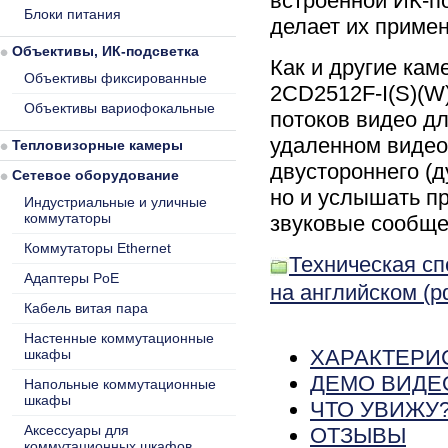
встроенной ИК-по
Блоки питания
делает их приме
Объективы, ИК-подсветка
Как и другие кам
Объективы фиксированные
2CD2512F-I(S)(W
Объективы вариофокальные
потоков видео д
удаленном видео
Тепловизорные камеры
двустороннего (д
Сетевое оборудование
но и услышать пр
Индустриальные и уличные
коммутаторы
звуковые сообще
Коммутаторы Ethernet
Техническая сп
Адаптеры PoE
на английском (pd
Кабель витая пара
Настенные коммутационные
ХАРАКТЕРИ
шкафы
ДЕМО ВИДЕ
Напольные коммутационные
шкафы
ЧТО УВИЖУ
Аксессуары для
ОТЗЫВЫ
коммутационных шкафов