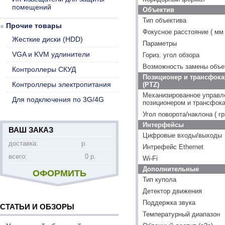
помещений
Объектив
Тип объектива
Прочие товары
Фокусное расстояние ( мм 
Жесткие диски (HDD)
Параметры
VGA и KVM удлинители
Гориз. угол обзора
Возможность замены объе
Контроллеры СКУД
Позиционер и трансфока
Контроллеры электропитания
(PTZ)
Механизированное управл
Для подключения по 3G/4G
позиционером и трансфок
Угол поворота/наклона ( гр
Интерфейсы
ВАШ ЗАКАЗ
Цифровые входы/выходы
доставка:
р.
Интрефейс Ethernet
всего:
0 р.
Wi-Fi
Дополнительные
ОФОРМИТЬ
Тип купола
Детектор движения
Поддержка звука
СТАТЬИ И ОБЗОРЫ
Температурный диапазон