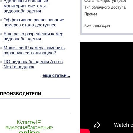
Облачный доступ (p2p)
Удаленный облачный
мониторинг системы
Тип облачного доступа
видеонаблюдения
Прочее
Эффективное распознавание
номеров стало доступнее
Комплектация
Еще раз о разрешении камер
видеонаблюдения
Может ли IP камера заменить
охранную сигнализацию?
ПО видеонаблюдения Axxon
Next в подарок
еще статьи...
ПРОИЗВОДИТЕЛИ