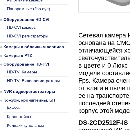
Купольные камеры
Панорамные (fish eye)
Оборудование HD-CVI
HD-CVI камеры
Сетевая камера
HD-CVI регистраторы
основана на CMO
Камеры с облачным сервисом
отличающейся х
Камеры с PTZ
светочувствитель
Оборудование HD-TVI
в цвете и 0 Люкс
модели составляе
HD-TVI Камеры
Fps. Камера очен
HD-TVI Видеорегистраторы
от влаги и пыли 
NVR видеорегистраторы
ее на транспорте,
Кожухи, кронштейны, БП
последней степе
Кожухи
корпус этой моде
Кронштейны
DS-2CD2512F-IS
Колпаки купольные