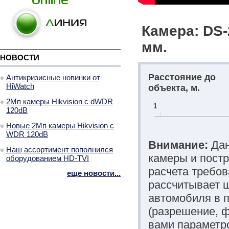
Камера: DS-
мм.
НОВОСТИ
Расстояние до
Антикризисные новинки от
HiWatch
объекта, м.
2Мп камеры Hikvision с dWDR
1
120dB
Новые 2Мп камеры Hikvision с
WDR 120dB
Внимание:
Дан
Наш ассортимент пополнился
камеры и постр
оборудованием HD-TVI
расчета требов
еще новости...
рассчитывает ш
автомобиля в п
(разрешение, 
вами параметро