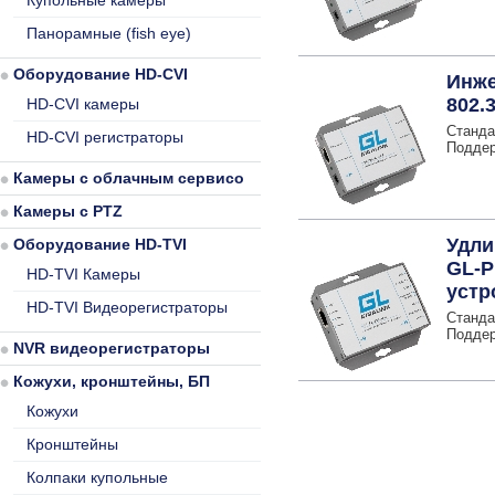
Купольные камеры
Панорамные (fish eye)
Оборудование HD-CVI
Инже
802.3
HD-CVI камеры
Станда
HD-CVI регистраторы
Поддерж
Камеры с облачным сервисом
Камеры с PTZ
Удли
Оборудование HD-TVI
GL-P
HD-TVI Камеры
устр
HD-TVI Видеорегистраторы
Станда
Поддерж
NVR видеорегистраторы
Кожухи, кронштейны, БП
Кожухи
Кронштейны
Колпаки купольные