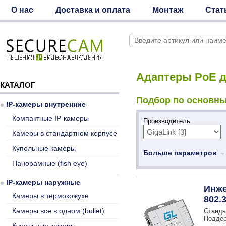
О нас
Доставка и оплата
Монтаж
Стат
Адаптеры PoE д
КАТАЛОГ
Подбор по основны
IP-камеры внутренние
Компактные IP-камеры
Производитель
Камеры в стандартном корпусе
Купольные камеры
Больше параметров
Панорамные (fish eye)
IP-камеры наружные
Инже
Камеры в термокожухе
802.3
Камеры все в одном (bullet)
Станда
Поддерж